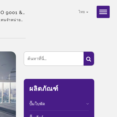
ISO 9001 &
ไทย
วแทนจำหน่าย
ฑ์ที่หลาก
ผลิตภัณฑ์
ปั๊มใบพัด