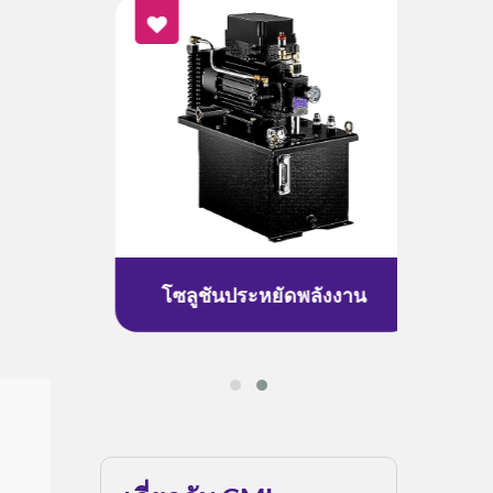
ร้อน
โซลูชันประหยัดพลังงาน
โซล