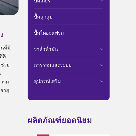
ปั๊มเกียร์
ปั๊มลูกสูบ
ปั๊มไดอะแฟรม
ูง
นที่มี
วาล์วน้ำมัน
่ดี
 ช่วย
การรวมและระบบ
ะ
อุปกรณ์เสริม
ดความ
อายุ
ผลิตภัณฑ์ยอดนิยม