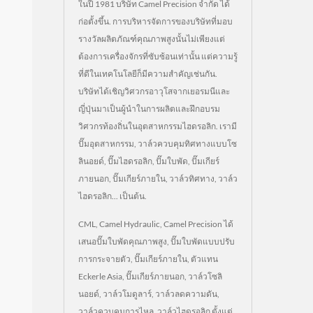
ในปี 1981 บริษัท Camel Precision จำกัด ได้
ก่อตั้งขึ้น. การบริหารจัดการของบริษัทที่มอบ
รางวัลผลิตภัณฑ์คุณภาพสูงนั้นไม่เพียงแต่
ต้องการเครื่องจักรที่ซับซ้อนเท่านั้น แต่ความรู้
ที่ดีในเทคโนโลยีก็มีความสำคัญเช่นกัน.
บริษัทได้เชิญวิศวกรอาวุโสจากเยอรมนีและ
ญี่ปุ่นมาเป็นผู้นำในการผลิตและฝึกอบรม
วิศวกรท้องถิ่นในอุตสาหกรรมไฮดรอลิก. เรามี
ปั๊มอุตสาหกรรม, วาล์วควบคุมทิศทางแบบโซ
ลินอยด์, ปั๊มไฮดรอลิก, ปั๊มใบพัด, ปั๊มเกียร์
ภายนอก, ปั๊มเกียร์ภายใน, วาล์วทิศทาง, วาล์ว
ไฮดรอลิก... เป็นต้น.
CML, Camel Hydraulic, Camel Precision ได้
เสนอปั๊มใบพัดคุณภาพสูง, ปั๊มใบพัดแบบปรับ
การกระจายตัว, ปั๊มเกียร์ภายใน, ตัวแทน
Eckerle Asia, ปั๊มเกียร์ภายนอก, วาล์วโซลิ
นอยด์, วาล์วโมดูลาร์, วาล์วลดความดัน,
วาล์วควบคุมการไหล, วาล์วไฮดรอลิก ตั้งแต่