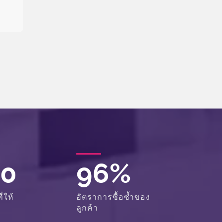
00
96
%
่ให้
อัตราการซื้อซ้ำของ
ลูกค้า