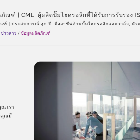
ตภัณฑ์ | CML: ผู้ผลิตปั๊มไฮดรอลิกที่ได้รับการรับรอง 
าพที่ได้รับรางวัล
ัณฑ์ | ประสบการณ์ 40 ปี, มืออาชีพด้านปั๊มไฮดรอลิกและวาล์ว, ตั
เดียวของ Eckerle ในเอเชีย, ทีมงานที่มีประสบการณ์, ประเภทผลิตภัณ
ข่าวสาร
/
ข้อมูลผลิตภัณฑ์
นทั้งหมด, การปรับแต่งที่ยืดหยุ่น, การจัดจำหน่ายทั่วโลก.
ุณ เรา
คุณมี