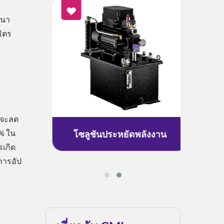
ฒนา
มิตร
บจะลด
0% ใน
ร้อน
โซลูชันประหยัดพลังงาน
โซล
เกิด
การอัป