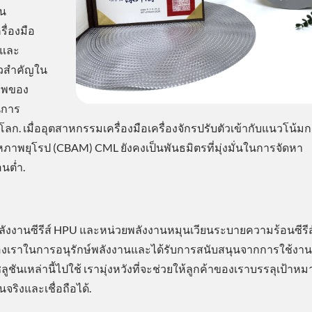
าน
ื่องมือ
ือและ
้าวสำคัญใน
ภาพของ
นการ
โลก. เมื่ออุตสาหกรรมเครื่องมือเครื่องจักรปรับตัวเข้ากับแนวโน้
ยุโรป (CBAM) CML ยังคงเป็นพันธมิตรที่มุ่งมั่นในการจัดหา
อนต่ำ.
ดพลังงานซีรีส์ HPU และหน่วยพลังงานหมุนเวียนระบายความร้อนซีรี
ของเราในการอนุรักษ์พลังงานและได้รับการสนับสนุนจากการใช้งานท
หล่านี้ไปใช้ เรามุ่งหวังที่จะช่วยให้ลูกค้าของเราบรรลุเป้าหม
จริงและเชื่อถือได้.