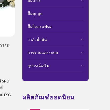
ปั๊มเกียร์
ปั๊มลูกสูบ
ปั๊มไดอะแฟรม
วาล์วน้ำมัน
มการลด
การรวมและระบบ
อุปกรณ์เสริม
ส์ SPU
ี่
าย ESG
ผลิตภัณฑ์ยอดนิยม