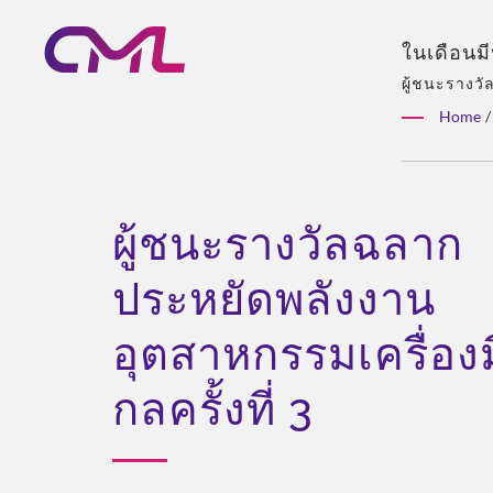
ในเดือนม
ประสิทธิภ
ผู้ชนะรางวั
อาชีพด้านปั
สมาคมผู้ผ
Home
/
งานที่มีประ
ก้าวสำคัญ
การจัดจำหน่
ไฮดรอลิก
มิตรกับสิ
ตัวเข้าก
ผู้ชนะรางวัลฉลาก
สหภาพยุโ
เทคโนโลยีท
ประหยัดพลังงาน
ไฮดรอลิกท
อุตสาหกรรมเครื่อง
กลครั้งที่ 3