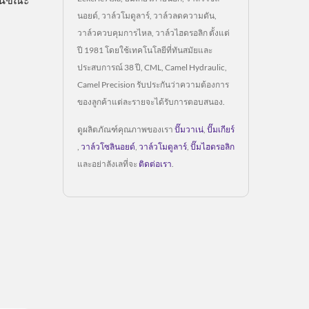
นอยด์, วาล์วโมดูลาร์, วาล์วลดความดัน,
วาล์วควบคุมการไหล, วาล์วไฮดรอลิก ตั้งแต่
ปี 1981 โดยใช้เทคโนโลยีที่ทันสมัยและ
ประสบการณ์ 38 ปี, CML, Camel Hydraulic,
Camel Precision รับประกันว่าความต้องการ
ของลูกค้าแต่ละรายจะได้รับการตอบสนอง.
ดูผลิตภัณฑ์คุณภาพของเรา
ปั๊มวาเน่
,
ปั๊มเกียร์
,
วาล์วโซลินอยด์
,
วาล์วโมดูลาร์
,
ปั๊มไฮดรอลิก
และอย่าลังเลที่จะ
ติดต่อเรา
.