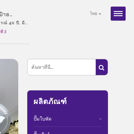
ป้าย
ไทย
ึ่งจัดโดย
ณ์ 40 ปี, มือ
นเอเชีย, ทีม
ครั้งนี้เป็น
ี่ 3
งที่ยืดหยุ่น,
ิภาพของระบบ
่ความเป็น
องจักรปรับ
ร์บอนของ
ดหา
ู้ผลิตปั๊ม
างวัล
ผลิตภัณฑ์
ปั๊มใบพัด