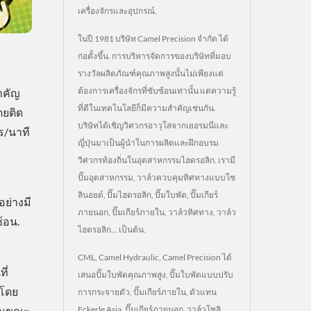
เครื่องจักรและอุปกรณ์.
ในปี 1981 บริษัท Camel Precision จำกัด ได้
ก่อตั้งขึ้น. การบริหารจัดการของบริษัทที่มอบ
รางวัลผลิตภัณฑ์คุณภาพสูงนั้นไม่เพียงแต่
ต้องการเครื่องจักรที่ซับซ้อนเท่านั้น แต่ความรู้
ำคัญ
ที่ดีในเทคโนโลยีก็มีความสำคัญเช่นกัน.
ดยติด
บริษัทได้เชิญวิศวกรอาวุโสจากเยอรมนีและ
ร/นาที
ญี่ปุ่นมาเป็นผู้นำในการผลิตและฝึกอบรม
วิศวกรท้องถิ่นในอุตสาหกรรมไฮดรอลิก. เรามี
ปั๊มอุตสาหกรรม, วาล์วควบคุมทิศทางแบบโซ
ลินอยด์, ปั๊มไฮดรอลิก, ปั๊มใบพัด, ปั๊มเกียร์
ย่างมี
ภายนอก, ปั๊มเกียร์ภายใน, วาล์วทิศทาง, วาล์ว
้อน.
ไฮดรอลิก... เป็นต้น.
CML, Camel Hydraulic, Camel Precision ได้
ี่
เสนอปั๊มใบพัดคุณภาพสูง, ปั๊มใบพัดแบบปรับ
 โดย
การกระจายตัว, ปั๊มเกียร์ภายใน, ตัวแทน
Eckerle Asia, ปั๊มเกียร์ภายนอก, วาล์วโซลิ
งในขณะ