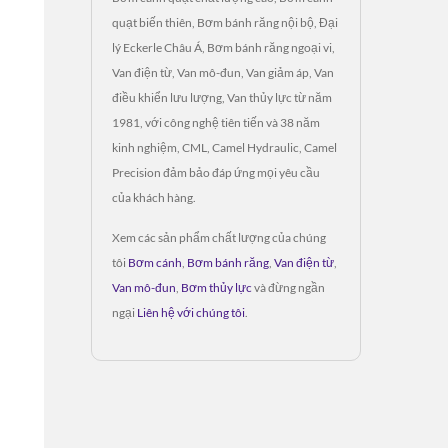
quạt biến thiên, Bơm bánh răng nội bộ, Đại
lý Eckerle Châu Á, Bơm bánh răng ngoại vi,
Van điện từ, Van mô-đun, Van giảm áp, Van
điều khiển lưu lượng, Van thủy lực từ năm
1981, với công nghệ tiên tiến và 38 năm
kinh nghiệm, CML, Camel Hydraulic, Camel
Precision đảm bảo đáp ứng mọi yêu cầu
của khách hàng.
Xem các sản phẩm chất lượng của chúng
tôi
Bơm cánh
,
Bơm bánh răng
,
Van điện từ
,
Van mô-đun
,
Bơm thủy lực
và đừng ngần
ngại
Liên hệ với chúng tôi
.