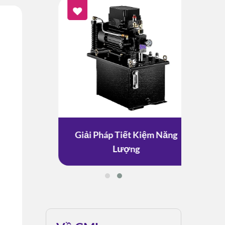
ESG
Giải Pháp Tiết Kiệm Năng
G
Lượng