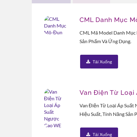
CML Danh Mục M
CML Mã Model Danh Mục M
Sản Phẩm Và Ứng Dụng.
Tải Xuống
Giải Pháp Làm Mát ESG
Giả
Van Điện Từ Loạ
Van Điện Từ Loại Áp Suất
Hiệu Suất, Tính Năng Sản 
Tải Xuống