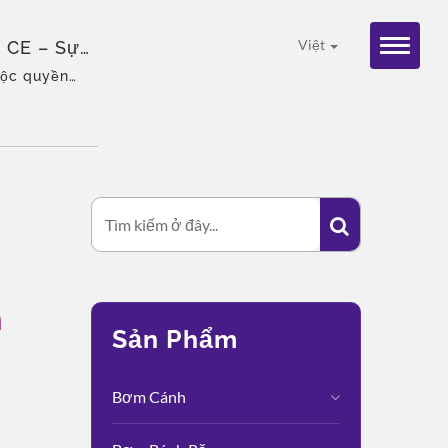
 CE – Sự
Việt
độc quyền
ải pháp tổng
n
Sản Phẩm
n
Bơm Cánh