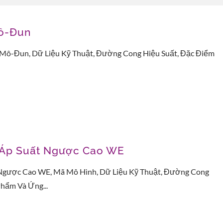
ô-Đun
ô-Đun, Dữ Liệu Kỹ Thuật, Đường Cong Hiệu Suất, Đặc Điểm
i Pháp Tiết Kiệm Năng
Giải Pháp Làm Mát 
Lượng
i Áp Suất Ngược Cao WE
 Ngược Cao WE, Mã Mô Hình, Dữ Liệu Kỹ Thuật, Đường Cong
Phẩm Và Ứng...