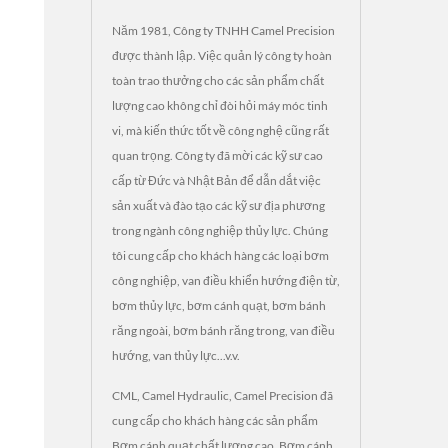
Năm 1981, Công ty TNHH Camel Precision
được thành lập. Việc quản lý công ty hoàn
toàn trao thưởng cho các sản phẩm chất
lượng cao không chỉ đòi hỏi máy móc tinh
vi, mà kiến thức tốt về công nghệ cũng rất
quan trọng. Công ty đã mời các kỹ sư cao
cấp từ Đức và Nhật Bản để dẫn dắt việc
sản xuất và đào tạo các kỹ sư địa phương
trong ngành công nghiệp thủy lực. Chúng
tôi cung cấp cho khách hàng các loại bơm
công nghiệp, van điều khiển hướng điện từ,
bơm thủy lực, bơm cánh quạt, bơm bánh
răng ngoài, bơm bánh răng trong, van điều
hướng, van thủy lực...v.v.
CML, Camel Hydraulic, Camel Precision đã
cung cấp cho khách hàng các sản phẩm
Bơm cánh quạt chất lượng cao, Bơm cánh