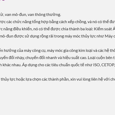
 từ, van mô-đun, van thông thường.
ược các chức năng tổng hợp bằng cách xếp chồng, và nó có thể đ
c năng điều khiển, nó có thể được chia thành ba loại: Kiểm soát 
 mô-đun được sử dụng rộng rãi trong máy móc thủy lực như Máy 
n hướng của máy công cụ, máy móc gia công kim loại và các hệ th
yển đổi nhạy, chuyển đổi nhanh và hiệu suất cao. Loại cuộn bên 
h khác nhau. Áp dụng cho các tiêu chuẩn quốc tế như ISO, CETOP
 thủy lực hoặc lựa chọn các thành phần, xin vui lòng liên hệ với c