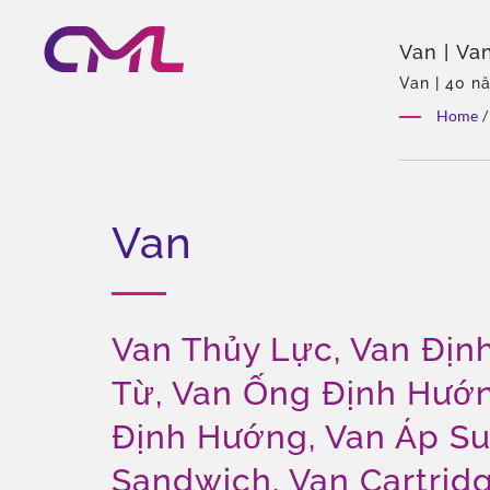
Van | Va
Công Nh
Van | 40 n
Eckerle tạ
Home
/
thể, Tùy ch
Van
Van Thủy Lực, Van Địn
Từ, Van Ống Định Hướn
Định Hướng, Van Áp Su
Sandwich, Van Cartrid