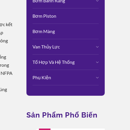
Bơm Bánh Răng
Bơm Piston
ược kết
Bơm Màng
Áp
công
Van Thủy Lực
ống
Tổ Hợp Và Hệ Thống
trong
, NFPA
Phụ Kiện
húng
Sản Phẩm Phổ Biến