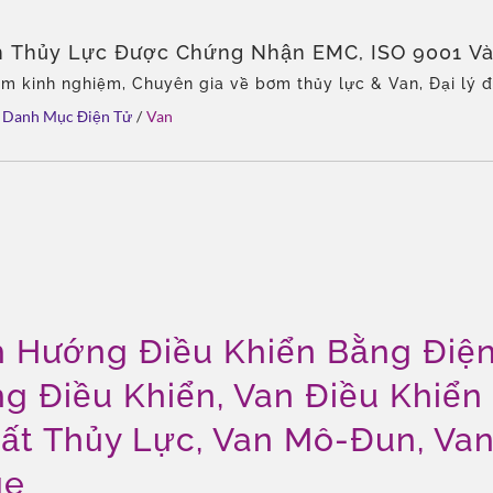
n Thủy Lực Được Chứng Nhận EMC, ISO 9001 Và
ận Toàn Cầu Của CML
ăm kinh nghiệm, Chuyên gia về bơm thủy lực & Van, Đại lý 
i Châu Á, Đội ngũ giàu kinh nghiệm, Nhiều loại sản phẩm, Gi
Danh Mục Điện Tử
/
Van
ỉnh linh hoạt, Phân phối toàn cầu.
h Hướng Điều Khiển Bằng Điệ
g Điều Khiển, Van Điều Khiển
ất Thủy Lực, Van Mô-Đun, Va
ge