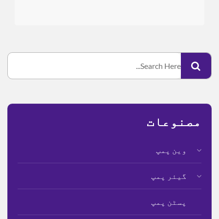
مصنوعات
وین پمپ
گیئر پمپ
پسٹن پمپ