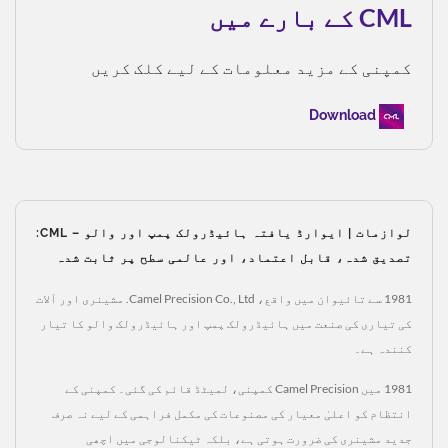
CML کے بارے میں
کمپنی کے مزید معلومات کے لیے کلک کریں
Download
لوازمات | ایوارڈ یافتہ ہائیڈرولک پمپ اور والو – CML:
تصدیق شدہ، قابل اعتماد، اور عالمی سطح پر ثابت شدہ
1981 سے تائیوان میں واقع، Camel Precision Co., Ltd. مشینری اور آلات
کی تیاری کی صنعت میں ہائیڈرولک پمپ اور ہائیڈرولک والو کا تیار
کنندہ ہے۔
1981 میں Camel Precision کمپنی، لمیٹڈ قائم کی گئی۔ کمپنی کے
انتظام کو اعلیٰ معیار کی مصنوعات کی مکمل فراہمی کے لیے نہ صرف
جدید مشینری کی ضرورت ہوتی ہے، بلکہ ٹیکنالوجی میں اچھی