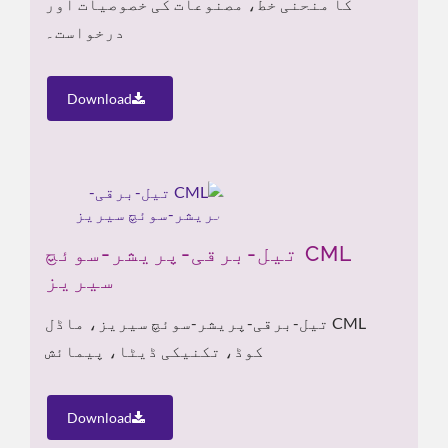
کا منحنی خط، مصنوعات کی خصوصیات اور
درخواست۔
Download
CML تیل-برقی-پریشر-سوئچ
سیریز
CML تیل-برقی-پریشر-سوئچ سیریز، ماڈل
کوڈ، تکنیکی ڈیٹا، پیمائش
Download