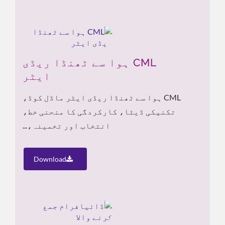
CML ہوا سے ٹھنڈا ریڈی
ایٹر
CML ہوا سے ٹھنڈا ریڈی ایٹر ماڈل کوڈ،
تکنیکی ڈیٹا، کارکردگی کا منحنی خط،
انتخاب اور تخمینہ،...
Download