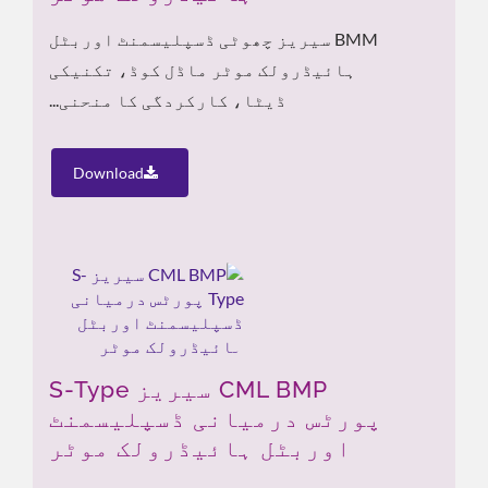
BMM سیریز چھوٹی ڈسپلیسمنٹ اوربٹل
ہائیڈرولک موٹر ماڈل کوڈ، تکنیکی
ڈیٹا، کارکردگی کا منحنی...
Download
CML BMP سیریز S-Type
پورٹس درمیانی ڈسپلیسمنٹ
اوربٹل ہائیڈرولک موٹر