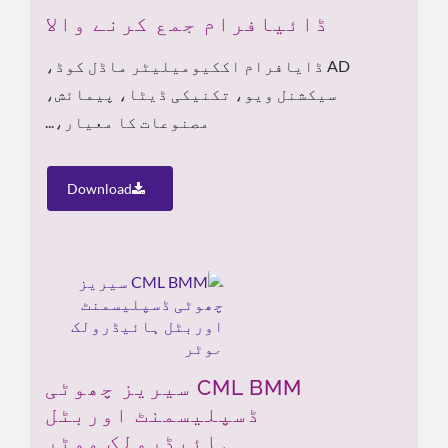
ڈائیافرام جمع کرنے والا
AD ڈایافرام اککیومیلیٹر ماڈل کوڈ،
سیکشنل ویو، تکنیکی ڈیٹا، پیمائش،
مصنوعات کا معیار،...
Download
CML BMM سیریز چھوٹی
ڈسپلیسمنٹ اوربٹل
ہائیڈرولک موٹر