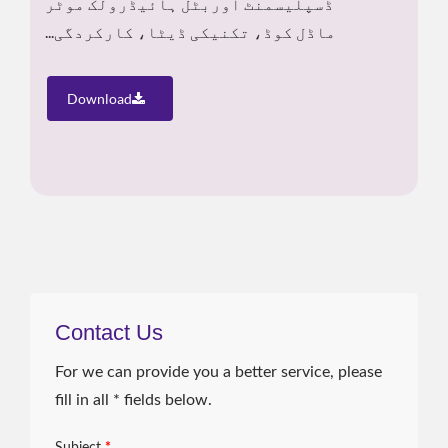
ڈسپلیسمنٹ اوربٹل ہائیڈرولک موٹر
ماڈل کوڈ، تکنیکی ڈیٹا، کارکردگی...
Download