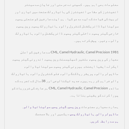
معلومات بھی اہم ہیں۔ کمپنی نے جرمنی اور جاپان سے سینئر
انجینئرز کو مقامی انجینئرز کی ہائیڈرولک صنعت میں تیاری اور
تربیت کی قیادت کے لیے مدعو کیا۔ ہم اپنے صارفین کو صنعتی پمپ،
سولینائیڈ ڈائریکشنل کنٹرول والو، ہائیڈرولک پمپ، وین پمپ،
خارجی گیئر پمپ، داخلی گیئر پمپ، ڈائریکشنل والو، ہائیڈرولک
والو... وغیرہ پیش کرتے ہیں۔
CML, Camel Hydraulic, Camel Precision 1981 سے صارفین کو اعلیٰ
معیار کی وین پمپ، متغیر ڈسپلیسمنٹ وین پمپ، اندرونی گیئر پمپ،
ایکرلے ایشیا ایجنٹ، بیرونی گیئر پمپ، سولینائیڈ والو،
ماڈیولر والو، پریشر ریڈکنگ والو، فلو کنٹرول والو، ہائیڈرولک
والو فراہم کر رہے ہیں، جدید ٹیکنالوجی اور 38 سال کے تجربے کے
ساتھ، CML, Camel Hydraulic, Camel Precision ہر صارف کی ضروریات کو
پورا کرنے کو یقینی بناتا ہے۔
ہمارے معیاری مصنوعات
وین پمپ
,
گیئر پمپ
,
سولینائیڈ والو
,
ماڈیولر والو
,
ہائیڈرولک پمپ
دیکھیں اور بلا جھجھک
ہم سے رابطہ کریں
.