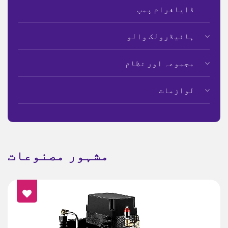
ڈایافرام پمپ
ہائیڈرولک والو
مجموعہ اور نظام
لوازمات
مشہور مصنوعات