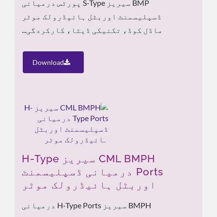
BMP سیریز S-Type پورٹس درمیانی
ڈسپلیسمنٹ اوربٹل ہائیڈرولک موٹر
ماڈل کوڈ، تکنیکی ڈیٹا، کارکردگی...
Download
CML BMPH سیریز H-Type
Ports درمیانی ڈسپلیسمنٹ
اوربٹل ہائیڈرولک موٹر
BMPH سیریز H-Type Ports درمیانی