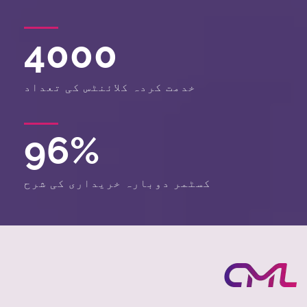
4000
خدمت کردہ کلائنٹس کی تعداد
96
%
کسٹمر دوبارہ خریداری کی شرح