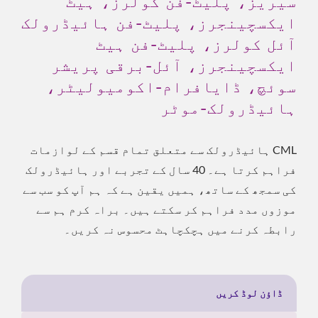
سیریز، پلیٹ-فن کولرز، ہیٹ
ایکسچینجرز، پلیٹ-فن ہائیڈرولک
آئل کولرز، پلیٹ-فن ہیٹ
ایکسچینجرز، آئل-برقی پریشر
سوئچ، ڈایافرام-اکومیولیٹر،
ہائیڈرولک-موٹر
CML ہائیڈرولک سے متعلق تمام قسم کے لوازمات
فراہم کرتا ہے۔ 40 سال کے تجربے اور ہائیڈرولک
کی سمجھ کے ساتھ، ہمیں یقین ہے کہ ہم آپ کو سب سے
موزوں مدد فراہم کر سکتے ہیں۔ براہ کرم ہم سے
رابطہ کرنے میں ہچکچاہٹ محسوس نہ کریں۔
ڈاؤن لوڈ کریں