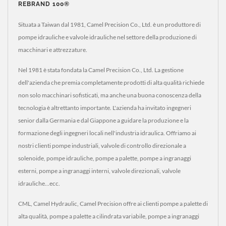
REBRAND 100®
Situata a Taiwan dal 1981, Camel Precision Co., Ltd. è un produttore di
pompe idrauliche e valvole idrauliche nel settore della produzione di
macchinari e attrezzature.
Nel 1981 è stata fondata la Camel Precision Co., Ltd. La gestione
dell'azienda che premia completamente prodotti di alta qualità richiede
non solo macchinari sofisticati, ma anche una buona conoscenza della
tecnologia è altrettanto importante. L'azienda ha invitato ingegneri
senior dalla Germania e dal Giappone a guidare la produzione e la
formazione degli ingegneri locali nell'industria idraulica. Offriamo ai
nostri clienti pompe industriali, valvole di controllo direzionale a
solenoide, pompe idrauliche, pompe a palette, pompe a ingranaggi
esterni, pompe a ingranaggi interni, valvole direzionali, valvole
idrauliche...ecc.
CML, Camel Hydraulic, Camel Precision offre ai clienti pompe a palette di
alta qualità, pompe a palette a cilindrata variabile, pompe a ingranaggi