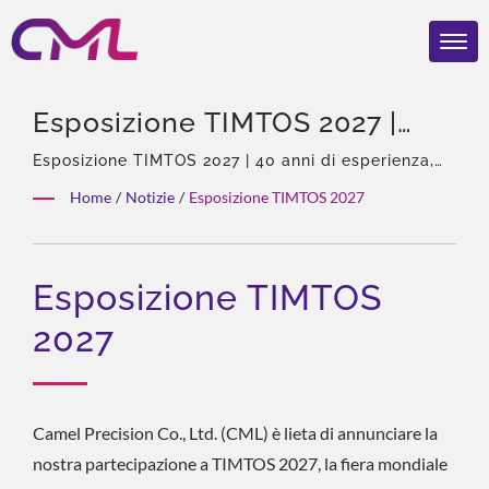
Esposizione TIMTOS 2027 |
CML: Fabbricante Di Pompe
Esposizione TIMTOS 2027 | 40 anni di esperienza,
professionista di pompe e valvole idrauliche,
Idrauliche Certificato ISO 9001
Home
/
Notizie
/
Esposizione TIMTOS 2027
agente esclusivo in Asia di Eckerle, team esperto,
& CE – Qualità Premiato
ampia gamma di prodotti, soluzione totale,
personalizzazione flessibile, distribuzione globale.
Esposizione TIMTOS
2027
Camel Precision Co., Ltd. (CML) è lieta di annunciare la
nostra partecipazione a TIMTOS 2027, la fiera mondiale