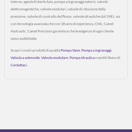
interne, agente Eckerle Asia, pompe a ingranaggi esterni, valvole
elettromagnetiche, valvole modulari, valvole di riduzione della
pressione, valvole di controllo del flusso, valvole idrauliche dal 1981, sia
con tecnologia avanzata che con 38 anni di esperienza, CML, Camel
Hydraulic, Camel Precision garantisce che le esigenze di ogni cliente
siano soddisfatte.
Scopri i nostri prodotti di qualità
Pompa Vane
,
Pompa a ingranaggi
,
Valvola a solenoide
,
Valvola modulare
,
Pompa idraulica
e sentiti libero di
Contattaci
.