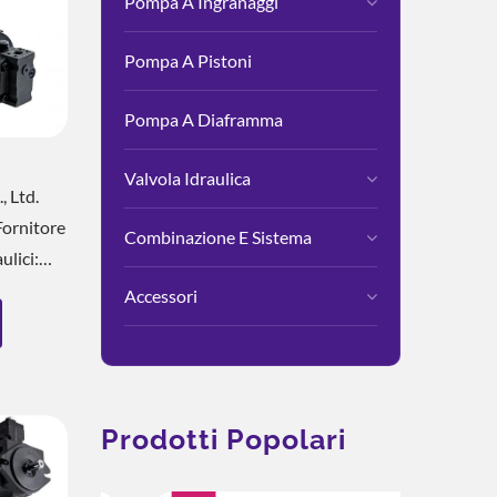
Pompa A Ingranaggi
Pompa A Pistoni
Pompa A Diaframma
Valvola Idraulica
, Ltd.
Fornitore
Combinazione E Sistema
lici:
Accessori
mi
entono
 Macchine
ngere Una
Prodotti Popolari