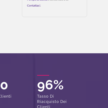
Contattaci
.
00
96
%
lienti
Tasso Di
Riacquisto Dei
Clienti