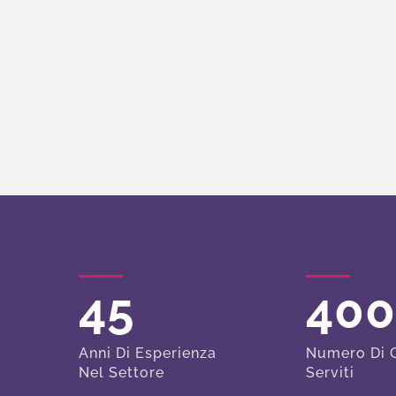
45
40
Anni Di Esperienza
Numero Di C
Nel Settore
Serviti