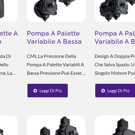
ette A
Pompa A Palette
Pompa A Pal
o
Variabile A Bassa
Variabile A 
Pressione SF
Pressione D
da Di
CML La Pressione Della
Design A Doppia 
on
ello
Pompa A Palette Variabili A
Che Salva Spazio. 
ne, La
Bassa Pressione Può Essere
Singolo Motore Può
.
uzione Per Il Risparmio
Soluzione Di Raffredda
Regolata Nell'intervallo Di 5
Utilizzato Per Alim
Energetico
ESG
nde Le
- 70 Bar, E L'intervallo Di
Due Sistemi Idrauli
Leggi Di Più
Leggi Di Più
ssive
Regolazione Del Flusso È Di
Contemporaneame
 Perdite
8 - 40 L/min. Prima Di
Oppure Può Essere
 Perdite
Richiedere Informazioni,...
Utilizzato Per Aume
o...
Flusso In Un Circuit