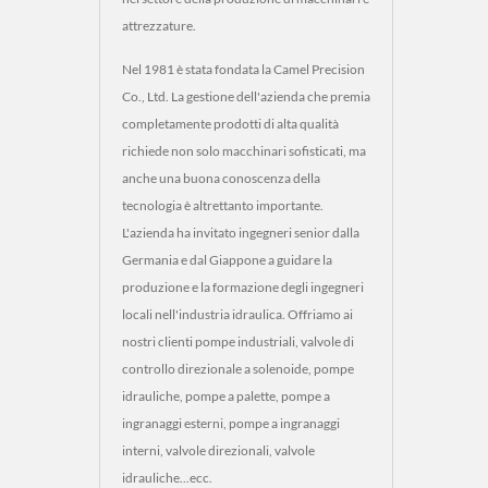
attrezzature.
Nel 1981 è stata fondata la Camel Precision
Co., Ltd. La gestione dell'azienda che premia
completamente prodotti di alta qualità
richiede non solo macchinari sofisticati, ma
anche una buona conoscenza della
tecnologia è altrettanto importante.
L'azienda ha invitato ingegneri senior dalla
Germania e dal Giappone a guidare la
produzione e la formazione degli ingegneri
locali nell'industria idraulica. Offriamo ai
nostri clienti pompe industriali, valvole di
controllo direzionale a solenoide, pompe
idrauliche, pompe a palette, pompe a
ingranaggi esterni, pompe a ingranaggi
interni, valvole direzionali, valvole
idrauliche...ecc.