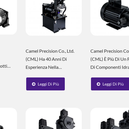
Camel Precision Co., Ltd.
Camel Precision Co.
(CML) Ha 40 Anni Di
(CML) È Più Di Un 
otti
Esperienza Nella
Di Componenti Idrau
ito I
Progettazione Di Unità Di
Offriamo Soluzioni
ione Di
Potenza Personalizzate Per
Complete Per Siste
Leggi Di Più
Leggi Di Più
I Clienti E Ha Processi Di
Idraulici Che Cons
stemi
Servizio Personalizzati E
All'industria Delle
rodotti
Unità Di Potenza
Utensili Di Raggiu
,...
Progettate Per Diverse...
Maggiore...