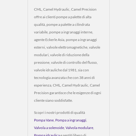
CML, Camel Hydraulic, Camel Precision
offre ai clienti pompe a palette di alta
qualità, pompe a palette a cilindrata
variabile, pompe a ingranaggi interne,
agente Eckerle Asia, pompe a ingranaggi
esterni, valvole elettromagnetiche, valvole
modulari, valvole di riduzione della
pressione, valvole di controllo del flusso,
valvole idrauliche dal 1981, sia con
tecnologia avanzata che con 38 anni di
esperienza, CML, Camel Hydraulic, Camel
Precision garantisce che le esigenze di ogni
cliente siano soddisfatte.
Scopri i nostri prodotti di qualità
Pompa Vane
,
Pompa a ingranaggi
,
Valvola a solenoide
,
Valvola modulare
,
Pompa idraulica
e sentiti libero di