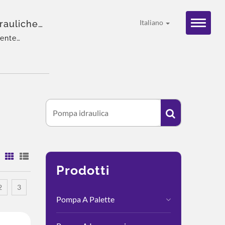
rauliche
Italiano
gente
soluzione
:
Prodotti
2
3
Pompa A Palette