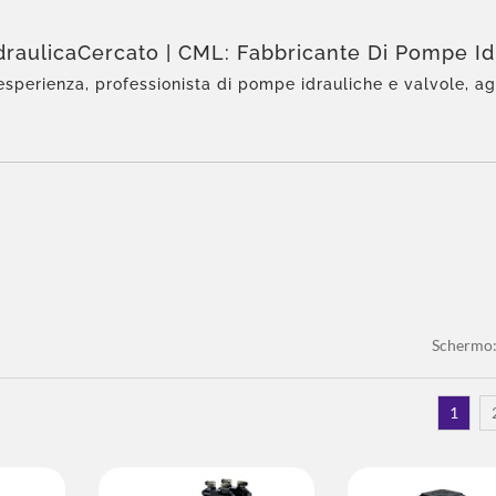
raulicaCercato | CML: Fabbricante Di Pompe Id
ato ISO 9001 E CE – Qualità Premiata
esperienza, professionista di pompe idrauliche e valvole, a
di Eckerle in Asia, team esperto, ampia gamma di prodotti, 
sonalizzazione flessibile, distribuzione globale.
Schermo
1