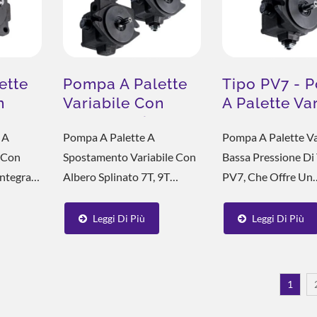
ette
Pompa A Palette
Tipo PV7 - 
n
Variabile Con
A Palette Var
Albero Splinato
A Bassa Pre
 A
Pompa A Palette A
Pompa A Palette Var
grata
7T, 9T VCM+A,
e Con
Spostamento Variabile Con
Bassa Pressione Di
VCM+B
Integrata
Albero Splinato 7T, 9T
PV7, Che Offre Un
giare
Rende La Connessione Tra Il
Controllo Preciso E
ttore. Il
Motore E La Pompa Più
Dell'uscita Della P
Leggi Di Più
Leggi Di Più
ò Essere
Concentrica, Correggendo
Garantendo Presta
ente
La Funzione, Riducendo
Ottimali In Tutte Le
pa...
L'usura Dell'albero E
Condizioni Operati
1
Aumentando La Durata...
Presenta Un Diamet