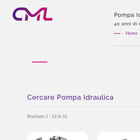
Pompa Id
Certific
40 anni di 
esclusivo 
Home
totale, per
Cercare Pompa Idraulica
Risultato 1 - 12 di 31