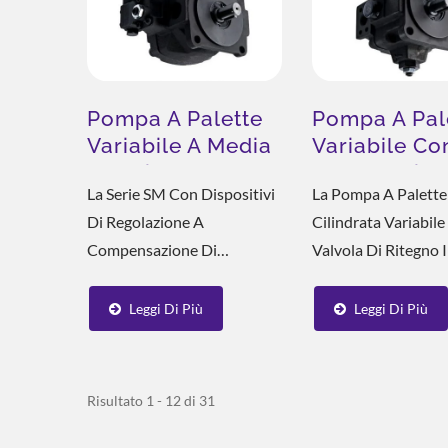
Pompa A Palette
Pompa A Pal
Variabile A Media
Variabile Co
Pressione SM
Valvola Di
La Serie SM Con Dispositivi
La Pompa A Palette
Ritegno Inte
Di Regolazione A
Cilindrata Variabil
SFC
Compensazione Di
Valvola Di Ritegno 
Pressione Che Forniscono
È Facile Da Equipag
Caratteristiche Operative
Con Un Blocco Colle
Leggi Di Più
Leggi Di Più
Stabili. Il Design Della
Blocco Manifold Pu
Valvola Di Regolazione
Installato Direttam
Della Pressione È Lo Stesso
All'uscita Della Pom
Risultato 1 - 12 di 31
Della Pompa...