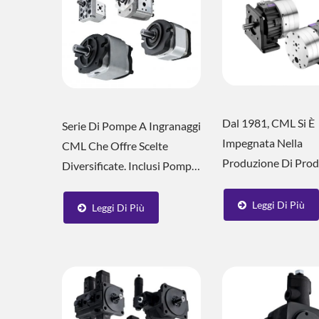
Dal 1981, CML Si È
Serie Di Pompe A Ingranaggi
Impegnata Nella
CML Che Offre Scelte
Produzione Di Prod
Diversificate. Inclusi Pompe
Idraulici E Ha Assist
A Ingranaggi Interne
Clienti Nella Creaz
Prodotte In Taiwan, Pompe
Leggi Di Più
Leggi Di Più
Stazioni Idrauliche
A Ingranaggi Esterne E
Personalizzate E Si
Pompe A Ingranaggi Interne
Idraulici. CML Ha P
Importate, E Così Via. Con
Idraulici Diversificati
40 Anni...