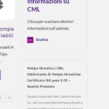
Informazioni su
CML
Clicca per scaricare ulteriori
informazioni sull'azienda
Pompa
iabili
Scarica
ssione
iabili A
 Tipo
 Reattivo
Pompa Idraulica | CML:
ompa,
Fabbricante Di Pompe Idrauliche
Certificato ISO 9001 E CE –
zioni
Qualità Premiato
ve,
Situata a Taiwan dal 1981, Camel Precision
2
3
ro...
Co., Ltd. è un produttore di Pompa idraulica
nel settore della produzione di macchinari e