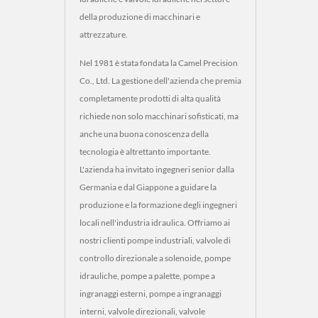
della produzione di macchinari e
attrezzature.
Nel 1981 è stata fondata la Camel Precision
Co., Ltd. La gestione dell'azienda che premia
completamente prodotti di alta qualità
richiede non solo macchinari sofisticati, ma
anche una buona conoscenza della
tecnologia è altrettanto importante.
L'azienda ha invitato ingegneri senior dalla
Germania e dal Giappone a guidare la
produzione e la formazione degli ingegneri
locali nell'industria idraulica. Offriamo ai
nostri clienti pompe industriali, valvole di
controllo direzionale a solenoide, pompe
idrauliche, pompe a palette, pompe a
ingranaggi esterni, pompe a ingranaggi
interni, valvole direzionali, valvole