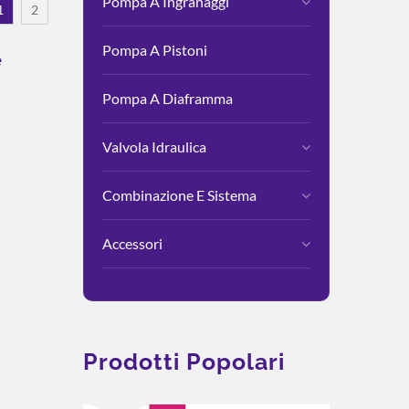
Pompa A Ingranaggi
1
2
Pompa A Pistoni
e
Pompa A Diaframma
Valvola Idraulica
Combinazione E Sistema
Accessori
Prodotti Popolari