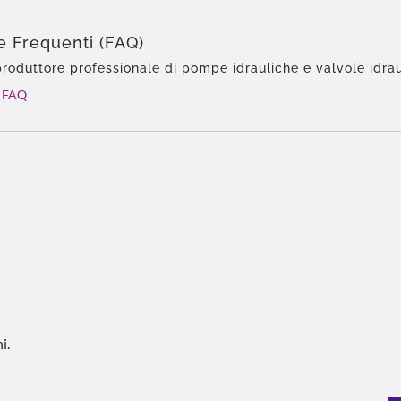
 Frequenti (FAQ)
roduttore professionale di pompe idrauliche e valvole idrau
mpe a ingranaggi interne Eckerle in Asia per quasi 20 anni.
FAQ
i.