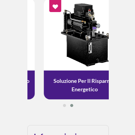
mento
Soluzione Per Il Risparmio
Solu
Energetico