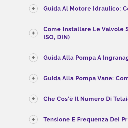
Guida Al Motore Idraulico:
Come Installare Le Valvole 
ISO, DIN)
Guida Alla Pompa A Ingrana
Soluzione Di Raffreddamento
Sol
Guida Alla Pompa Vane: Co
ESG
Che Cos'è Il Numero Di Tela
Tensione E Frequenza Dei Pr