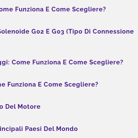
 Come Funziona E Come Scegliere?
Solenoide G02 E G03 (tipo Di Connessione
ggi: Come Funziona E Come Scegliere?
uzione Per Il Risparmio
Soluzione Di Raffredda
me Funziona E Come Scegliere?
Energetico
ESG
io Del Motore
incipali Paesi Del Mondo