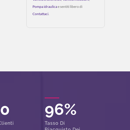
Pompa idraulica
e sentiti libero di
Contattaci
.
00
96
%
lienti
Tasso Di
Riacquisto Dei