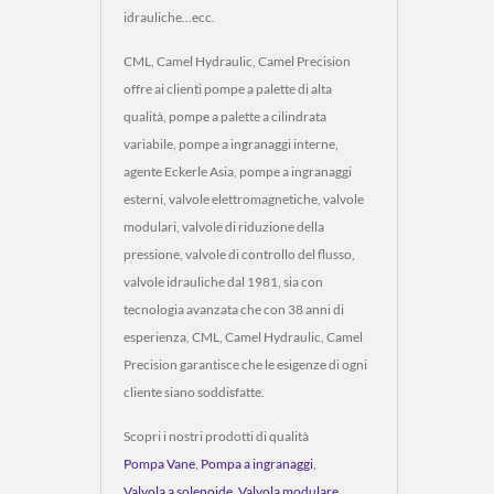
idrauliche...ecc.
CML, Camel Hydraulic, Camel Precision
offre ai clienti pompe a palette di alta
qualità, pompe a palette a cilindrata
variabile, pompe a ingranaggi interne,
agente Eckerle Asia, pompe a ingranaggi
esterni, valvole elettromagnetiche, valvole
modulari, valvole di riduzione della
pressione, valvole di controllo del flusso,
valvole idrauliche dal 1981, sia con
tecnologia avanzata che con 38 anni di
esperienza, CML, Camel Hydraulic, Camel
Precision garantisce che le esigenze di ogni
cliente siano soddisfatte.
Scopri i nostri prodotti di qualità
Pompa Vane
,
Pompa a ingranaggi
,
Valvola a solenoide
,
Valvola modulare
,