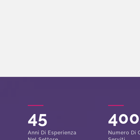
45
40
Anni Di Esperienza
Numero Di C
Nel Settore
Serviti