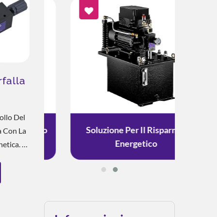
rfalla
MST
ollo Del
mento
Soluzione Per Il Risparmio
Solu
a Con La
Energetico
etica. La
netica
ore, Il
Portata E
tà Del