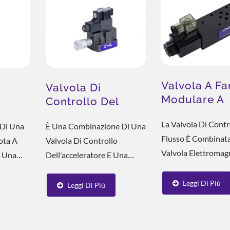
,
Della...
Valvola A Fa
Valvola Di
Modulare A
Controllo Del
Solenoide 
Da
Flusso A
La Valvola Di Contr
Di Una
È Una Combinazione Di Una
Solenoide
uzione Per Il Risparmio
Soluzione Di Raffredda
Flusso È Combinat
lota A
Valvola Di Controllo
osità
Energetico
ESG
Valvola Elettromagn
E Una
Dell'acceleratore E Una
Valvola Elettromag
etica Di
Valvola Direzionale
Controlla L'interrutt
Elettromagnetica, Ed È
Leggi Di Più
Leggi Di Più
Circuito Regola La 
a Serie
Divisa In Sei Tipi Diversi In
Controlla La Veloci
ella
Base Alla Combinazione E
Cilindro...
Al Numero Di Regolazione,