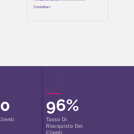
Contattaci
.
00
96
%
lienti
Tasso Di
Riacquisto Dei
Clienti