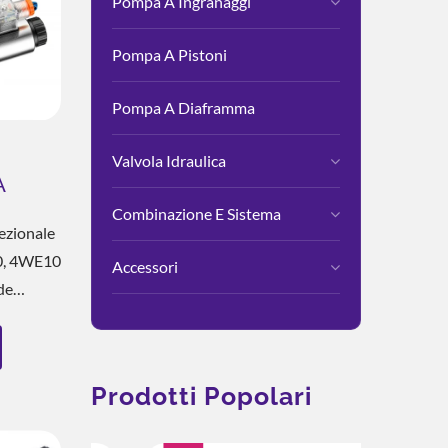
Pompa A Ingranaggi
Pompa A Pistoni
Pompa A Diaframma
Valvola Idraulica
A
4WE10
Combinazione E Sistema
ezionale
0, 4WE10
Accessori
de
onare La
nto
tendo
Prodotti Popolari
da E Un
l Corpo...