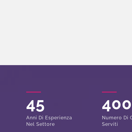
45
40
Anni Di Esperienza
Numero Di C
Nel Settore
Serviti