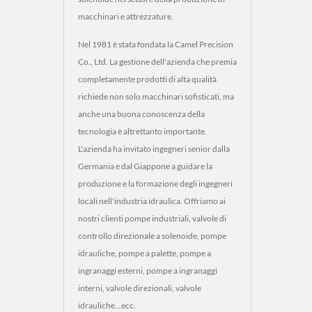
macchinari e attrezzature.
Nel 1981 è stata fondata la Camel Precision
Co., Ltd. La gestione dell'azienda che premia
completamente prodotti di alta qualità
richiede non solo macchinari sofisticati, ma
anche una buona conoscenza della
tecnologia è altrettanto importante.
L'azienda ha invitato ingegneri senior dalla
Germania e dal Giappone a guidare la
produzione e la formazione degli ingegneri
locali nell'industria idraulica. Offriamo ai
nostri clienti pompe industriali, valvole di
controllo direzionale a solenoide, pompe
idrauliche, pompe a palette, pompe a
ingranaggi esterni, pompe a ingranaggi
interni, valvole direzionali, valvole
idrauliche...ecc.