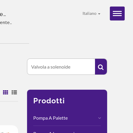
pe
Italiano
gente
soluzione
:
Prodotti
Pompa A Palette