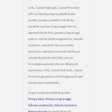
CML, Camel Hydraulic, Camel Precision
offre ai clienti pompe a palette di alta
qualità, pompe a palette a cilindrata
variabile, pompe a ingranaggi interne,
agente Eckerle Asia, pompe a ingranaggi
esterni, valvole elettromagnetiche, valvole
modulari, valvole di riduzione della
pressione, valvole di controllo del flusso,
valvole idrauliche dal 1981, sia con
tecnologia avanzata che con 38 anni di
esperienza, CML, Camel Hydraulic, Camel
Precision garantisce che le esigenze di ogni
cliente siano soddisfatte.
Scopri i nostri prodotti di qualità
Pompa Vane
,
Pompa a ingranaggi
,
Valvola a solenoide
,
Valvola modulare
,
Pompa idraulica
e sentiti libero di