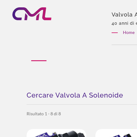
Valvola 
Idraulic
40 anni di 
esclusivo 
Home
totale, per
Cercare Valvola A Solenoide
Risultato 1 - 8 di 8