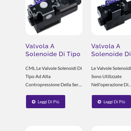
Valvola A
Valvola A
Solenoide Di Tipo
Solenoide Di
Ad Alta
Ad Alta Port
CML Le Valvole Solenoidi Di
Le Valvole Solenoi
Contropressione
WH
Tipo Ad Alta
Sono Utilizzate
WE
Contropressione Della Serie
Nell'operazione Di
WE Sono Utilizzate
Commutazione Del
Nell'operazione Di
Direzione Di Macch
Leggi Di Più
Leggi Di Più
Commutazione Direzionale
Utensili, Macchinari
Di Macchinari Per La
Lavorazione Dei Met
Calzatura, Macchinari Per
Vari Sistemi Idraulic