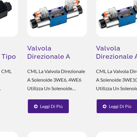
Valvola
Valvola
 Tipo
Direzionale A
Direzionale 
ata
Solenoide 4WE6
Solenoide 
di CML
CML La Valvola Direzionale
CML La Valvola Dir
A Solenoide 3WE6, 4WE6
A Solenoide 3WE1
Utilizza Un Solenoide
Utilizza Un Solenoi
la
Direzionale Per Azionare La
Direzionale Per Azi
ine
Valvola A Scorrimento
Valvola A Scorrime
Leggi Di Più
Leggi Di Più
 Per La
Direzionale, Garantendo
Direzionale, Garan
alli E
Una Risposta Rapida E Un
Una Risposta Rapi
i.
Controllo Preciso. Il Corpo
Controllo Preciso. I