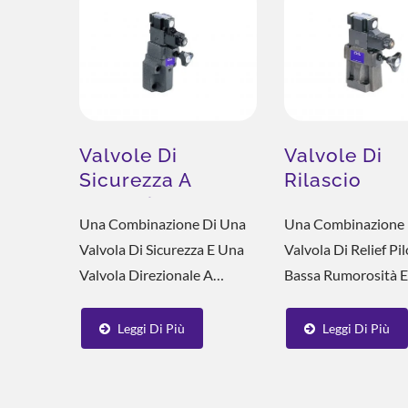
La Lavorazione Dei Metalli...
Dimensioni Ridotte
Azione...
Valvole Di
Valvole Di
Sicurezza A
Rilascio
Solenoide BSG
Controllate 
Una Combinazione Di Una
Una Combinazione 
Solenoide A
Soluzione Di Raffreddamento
Sol
Valvola Di Sicurezza E Una
Valvola Di Relief Pi
Bassa Rumor
ESG
Valvola Direzionale A
Bassa Rumorosità 
SBSG
Solenoide. Poiché La Valvola
Valvola Elettromagn
A Solenoide È Montata
Inversione. Ha Le
Leggi Di Più
Leggi Di Più
Direttamente Sulla Valvola
Caratteristiche Dell
Di Sicurezza E Collegata Alla
SBG. La Pressione D
Linea Di Drenaggio...
Pompa Può Essere