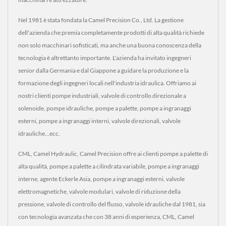
Nel 1981 è stata fondata la Camel Precision Co., Ltd. La gestione
dell'azienda che premia completamente prodotti di alta qualità richiede
non solo macchinari sofisticati, ma anche una buona conoscenza della
tecnologia è altrettanto importante. L'azienda ha invitato ingegneri
senior dalla Germania e dal Giappone a guidare la produzione e la
formazione degli ingegneri locali nell'industria idraulica. Offriamo ai
nostri clienti pompe industriali, valvole di controllo direzionale a
solenoide, pompe idrauliche, pompe a palette, pompe a ingranaggi
esterni, pompe a ingranaggi interni, valvole direzionali, valvole
idrauliche...ecc.
CML, Camel Hydraulic, Camel Precision offre ai clienti pompe a palette di
alta qualità, pompe a palette a cilindrata variabile, pompe a ingranaggi
interne, agente Eckerle Asia, pompe a ingranaggi esterni, valvole
elettromagnetiche, valvole modulari, valvole di riduzione della
pressione, valvole di controllo del flusso, valvole idrauliche dal 1981, sia
con tecnologia avanzata che con 38 anni di esperienza, CML, Camel