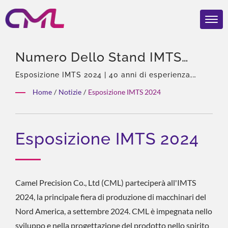
Numero Dello Stand IMTS
2024: 236053 - Automazione |
Esposizione IMTS 2024 | 40 anni di esperienza,
professionista di pompe e valvole idrauliche,
CML: Fabbricante Di Pompe
Home
/
Notizie
/
Esposizione IMTS 2024
agente esclusivo in Asia di Eckerle, team esperto,
Idrauliche Certificato ISO 9001
ampia gamma di prodotti, soluzione totale,
personalizzazione flessibile, distribuzione globale.
& CE – Qualità Premiato
Esposizione IMTS 2024
Camel Precision Co., Ltd (CML) parteciperà all'IMTS
2024, la principale fiera di produzione di macchinari del
Nord America, a settembre 2024. CML è impegnata nello
sviluppo e nella progettazione del prodotto nello spirito