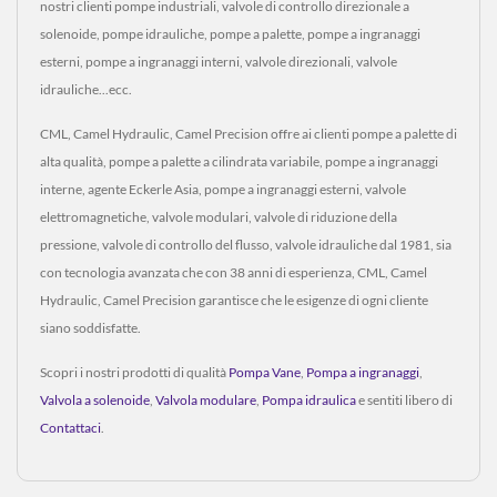
nostri clienti pompe industriali, valvole di controllo direzionale a
solenoide, pompe idrauliche, pompe a palette, pompe a ingranaggi
esterni, pompe a ingranaggi interni, valvole direzionali, valvole
idrauliche...ecc.
CML, Camel Hydraulic, Camel Precision offre ai clienti pompe a palette di
alta qualità, pompe a palette a cilindrata variabile, pompe a ingranaggi
interne, agente Eckerle Asia, pompe a ingranaggi esterni, valvole
elettromagnetiche, valvole modulari, valvole di riduzione della
pressione, valvole di controllo del flusso, valvole idrauliche dal 1981, sia
con tecnologia avanzata che con 38 anni di esperienza, CML, Camel
Hydraulic, Camel Precision garantisce che le esigenze di ogni cliente
siano soddisfatte.
Scopri i nostri prodotti di qualità
Pompa Vane
,
Pompa a ingranaggi
,
Valvola a solenoide
,
Valvola modulare
,
Pompa idraulica
e sentiti libero di
Contattaci
.