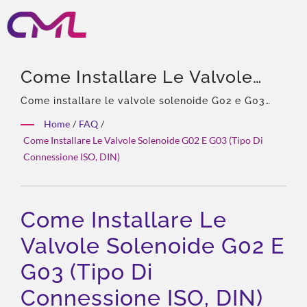
Come Installare Le Valvole
Solenoide G02 E G03 (tipo Di
Come installare le valvole solenoide G02 e G03
(tipo di connessione ISO, DIN) | 40 anni di
Connessione ISO, DIN) |
Home
/
FAQ
/
esperienza, professionista di pompe e valvole
Come Installare Le Valvole Solenoide G02 E G03 (tipo Di
Pompe E Valvole Idrauliche
idrauliche, agente esclusivo in Asia di Eckerle,
Connessione ISO, DIN)
team esperto, ampia gamma di prodotti, soluzione
Premiati – CML: Certificato,
totale, personalizzazione flessibile, distribuzione
Affidabile E Provato A Livello
globale.
Come Installare Le
Mondiale
Valvole Solenoide G02 E
G03 (tipo Di
Connessione ISO, DIN)