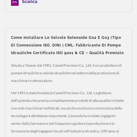
Scarica
Come Installare Le Valvole Solenoide G02 E G03 (tipo
Di Connessione ISO, DIN) | CML: Fabbricante Di Pompe
Idrauliche Certificato ISO 9001 & CE – Qualità Premiato
Situata a Taiwan dal 1981, Camel Precision Co., Ltd. è un produttore di
pompe idrauliche e valvole idrauliche nel settore della produzione di
macchinari e attrezzature.
Nel 1981 è stata fondata la Camel Precision Co., Ltd. La gestione
dell'azienda che premia completamente prodotti di alta qualità richiede
non solo macchinari sofisticati, ma anche una buona conoscenza della
tecnologia è altrettanto importante. L'azienda ha invitato ingegneri
senior dalla Germania e dal Giappone a guidare la produzione e la
formazione degli ingegneri locali nell'industria idraulica. Offriamo ai