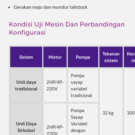
Gerakan maju dan mundur tailstock
Kondisi Uji Mesin Dan Perbandingan
Konfigurasi
Tekanan
Kec
Sistem
Motor
Pompa
sistem
m
Pompa
Unit daya
2HP/4P-
sayap
tradisional
220V
variabel
tradisional
Pompa
32 kg
300
Sayap
Unit Daya
Variabel
2HP/4P-
Sirkulasi
dengan
220V