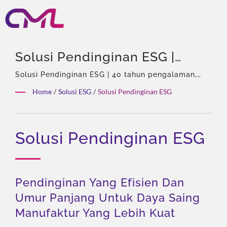
Solusi Pendinginan ESG |
Katup Hidrolik Bersertifikat
Solusi Pendinginan ESG | 40 tahun pengalaman,
Profesional pompa hidrolik & Katup, Agen Tunggal
EMC, ISO 9001, Dan CE –
Home
/
Solusi ESG
/
Solusi Pendinginan ESG
Eckerle di Asia, Tim berpengalaman, Beragam jenis
Pengakuan Global CML
produk, Solusi total, Kustomisasi fleksibel,
Distribusi global.
Solusi Pendinginan ESG
Pendinginan Yang Efisien Dan
Umur Panjang Untuk Daya Saing
Manufaktur Yang Lebih Kuat