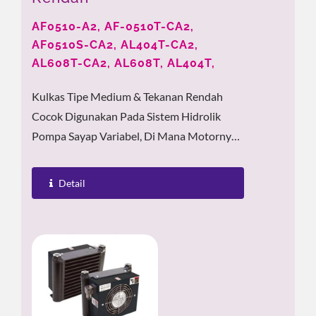
AF0510-A2, AF-0510T-CA2,
AF0510S-CA2, AL404T-CA2,
AL608T-CA2, AL608T, AL404T,
Kulkas Tipe Medium & Tekanan Rendah
Cocok Digunakan Pada Sistem Hidrolik
Pompa Sayap Variabel, Di Mana Motornya
Tidak Lebih Besar Dari 3HP Dan Tekanan...
Detail