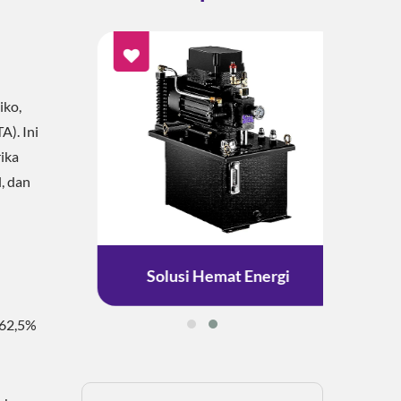
iko,
). Ini
ika
, dan
ESG
Solusi Hemat Energi
S
 62,5%