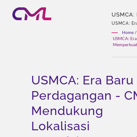
USMCA: 
Manufakt
USMCA: Er
Utara dan 
CML: Pro
Home
/
hidrolik &
Kualita
USMCA: Era 
produk, Sol
Memperkuat 
USMCA: Era Baru
Perdagangan - C
Mendukung
Lokalisasi