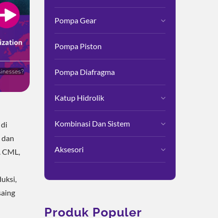
Pompa Gear
Pompa Piston
Pompa Diafragma
Katup Hidrolik
Kombinasi Dan Sistem
 di
, dan
Aksesori
. CML,
uksi,
saing
Produk Populer