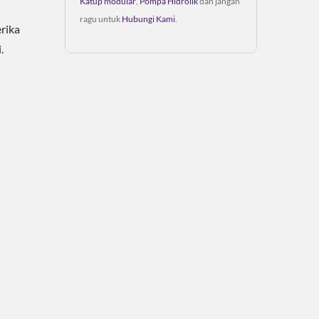
Katup modular
,
Pompa Hidrolik
dan jangan
ragu untuk
Hubungi Kami
.
rika
.