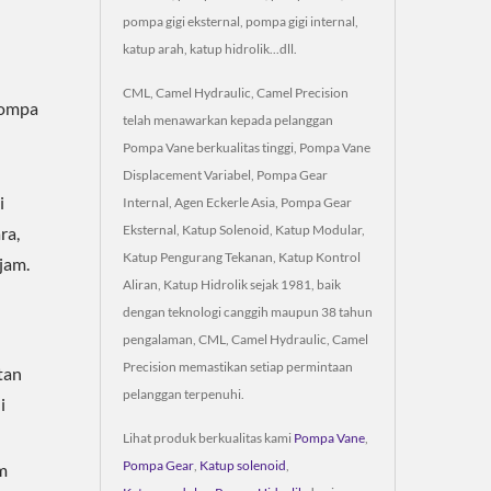
pompa gigi eksternal, pompa gigi internal,
katup arah, katup hidrolik...dll.
CML, Camel Hydraulic, Camel Precision
pompa
telah menawarkan kepada pelanggan
Pompa Vane berkualitas tinggi, Pompa Vane
Displacement Variabel, Pompa Gear
i
Internal, Agen Eckerle Asia, Pompa Gear
Eksternal, Katup Solenoid, Katup Modular,
ra,
Katup Pengurang Tekanan, Katup Kontrol
jam.
Aliran, Katup Hidrolik sejak 1981, baik
dengan teknologi canggih maupun 38 tahun
pengalaman, CML, Camel Hydraulic, Camel
Precision memastikan setiap permintaan
tan
pelanggan terpenuhi.
i
Lihat produk berkualitas kami
Pompa Vane
,
Pompa Gear
,
Katup solenoid
,
m