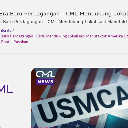
Era Baru Perdagangan - CML Mendukung Lokali
ur Amerika Utara Dan Memperkuat Rantai Paso
a Baru Perdagangan - CML Mendukung Lokalisasi Manufakt
Memperkuat Rantai Pasokan. | 40 tahun pengalaman, Profe
dusen Pompa Hidrolik Bersertifikat ISO 9001 &
Berita
/
 Katup, Agen Tunggal Eckerle di Asia, Tim berpengalaman, 
s Pemenang Penghargaan
Baru Perdagangan - CML Mendukung Lokalisasi Manufaktur Amerika U
usi total, Kustomisasi fleksibel, Distribusi global.
Rantai Pasokan.
ML