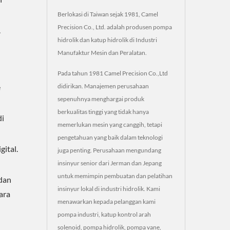
Berlokasi di Taiwan sejak 1981, Camel
Precision Co., Ltd. adalah produsen pompa
.
hidrolik dan katup hidrolik di Industri
Manufaktur Mesin dan Peralatan.
Pada tahun 1981 Camel Precision Co.,Ltd
didirikan. Manajemen perusahaan
e
sepenuhnya menghargai produk
berkualitas tinggi yang tidak hanya
di
memerlukan mesin yang canggih, tetapi
pengetahuan yang baik dalam teknologi
ital.
juga penting. Perusahaan mengundang
insinyur senior dari Jerman dan Jepang
untuk memimpin pembuatan dan pelatihan
dan
insinyur lokal di industri hidrolik. Kami
ara
menawarkan kepada pelanggan kami
pompa industri, katup kontrol arah
solenoid, pompa hidrolik, pompa vane,