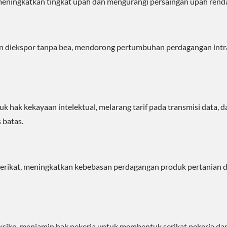
meningkatkan tingkat upah dan mengurangi persaingan upah rend
 diekspor tanpa bea, mendorong pertumbuhan perdagangan intr
 hak kekayaan intelektual, melarang tarif pada transmisi data, d
batas.
rikat, meningkatkan kebebasan perdagangan produk pertanian d
siko, menjamin hak pekerja untuk membentuk serikat pekerja da