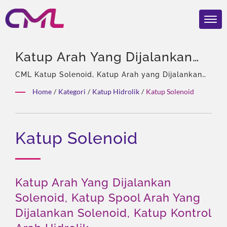
Katup Arah Yang Dijalankan
Solenoid, Katup Spool Arah
CML Katup Solenoid, Katup Arah yang Dijalankan
Solenoid, Katup Hidrolik. | 40 tahun pengalaman,
Yang Dijalankan Solenoid,
Home
/
Kategori
/
Katup Hidrolik
/
Katup Solenoid
Profesional pompa hidrolik & Katup, Agen Tunggal
Katup Kontrol Arah Hidrolik |
Eckerle di Asia, Tim berpengalaman, Beragam jenis
produk, Solusi total, Kustomisasi fleksibel,
Katup & Pompa Hidrolik
Katup Solenoid
Distribusi global.
Bersertifikat Global – CML
Memenangkan Penghargaan
REBRAND 100® 2024
Katup Arah Yang Dijalankan
Solenoid, Katup Spool Arah Yang
Dijalankan Solenoid, Katup Kontrol