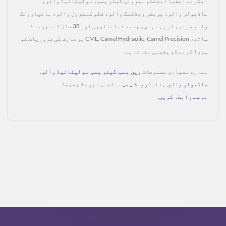
ایکرلے ایشیا ایجنٹ، بیرونی گیئر پمپ، سولینائیڈ والو،
ماڈیولر والو، پریشر ریڈکنگ والو، فلو کنٹرول والو، ہائیڈرولک
والو فراہم کر رہے ہیں، جدید ٹیکنالوجی اور 38 سال کے تجربے کے
ساتھ، CML, Camel Hydraulic, Camel Precision ہر صارف کی ضروریات کو
پورا کرنے کو یقینی بناتا ہے۔
ہمارے معیاری مصنوعات
وین پمپ
,
گیئر پمپ
,
سولینائیڈ والو
,
ماڈیولر والو
,
ہائیڈرولک پمپ
دیکھیں اور بلا جھجھک
ہم سے رابطہ کریں
.