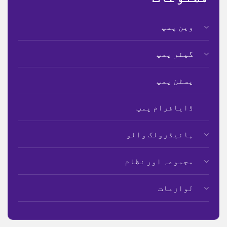
وین پمپ
گیئر پمپ
پسٹن پمپ
ڈایافرام پمپ
ہائیڈرولک والو
مجموعہ اور نظام
لوازمات