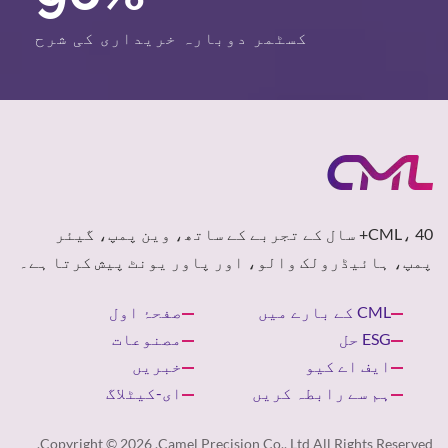
کسٹمر دوبارہ خریداری کی شرح
CML، 40+ سال کے تجربے کے ساتھ، وین پمپ، گیئر
پمپ، ہائیڈرولک والو، اور پاور یونٹ پیش کرتا ہے۔
CML کے بارے میں
صفحۂ اول
ESG حل
مصنوعات
ایف اے کیو
خبریں
ہم سے رابطہ کریں
ای-کیٹلاگ
Copyright © 2026
Camel Precision Co., Ltd.
All Rights Reserved.