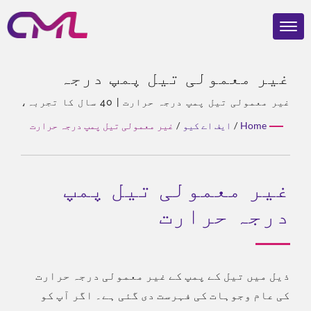
غیر معمولی تیل پمپ درجہ
حرارت | ایوارڈ یافتہ
غیر معمولی تیل پمپ درجہ حرارت | 40 سال کا تجربہ،
ہائیڈرولک پمپ اور والو کے ماہر، ایشیا میں
ہائیڈرولک پمپس اور والوز –
Home
/
ایف اے کیو
/
غیر معمولی تیل پمپ درجہ حرارت
ایکرلے کا واحد ایجنٹ، تجربہ کار ٹیم، مختلف
CML: عالمی سطح پر تصدیق
مصنوعات کی اقسام، مکمل حل، لچکدار حسب ضرورت،
عالمی تقسیم۔
شدہ، قابل اعتماد، اور ثابت
غیر معمولی تیل پمپ
شدہ
درجہ حرارت
ذیل میں تیل کے پمپ کے غیر معمولی درجہ حرارت
کی عام وجوہات کی فہرست دی گئی ہے۔ اگر آپ کو