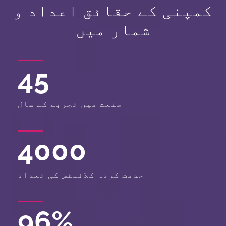
کمپنی کے حقائق اعداد و
شمار میں
45
صنعت میں تجربے کے سال
4000
خدمت کردہ کلائنٹس کی تعداد
96
%