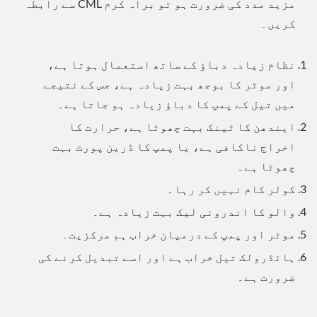
مزید مدد کی ضرورت ہو تو براہ کرم CML سے رابطہ
کریں۔
نظام زیادہ دباؤ کے ساتھ استعمال ہوتا ہے،
اور موٹر کا بوجھ بہت زیادہ ہے، جس کے نتیجے
میں تیل کے پمپ کا دباؤ زیادہ ہو جاتا ہے۔
ایندھن کا ٹینک بہت چھوٹا ہے، حرارت کا
اخراج ناکافی ہے، یا پمپ کا ڈرین پورٹ بہت
چھوٹا ہے۔
کولر کام نہیں کر رہا۔
والو کا اندرونی لیک بہت زیادہ ہے۔
موٹر اور پمپ کے درمیان خراب ہم مرکزیت۔
ہائڈرولک تیل خراب ہے اور اسے تبدیل کرنے کی
ضرورت ہے۔