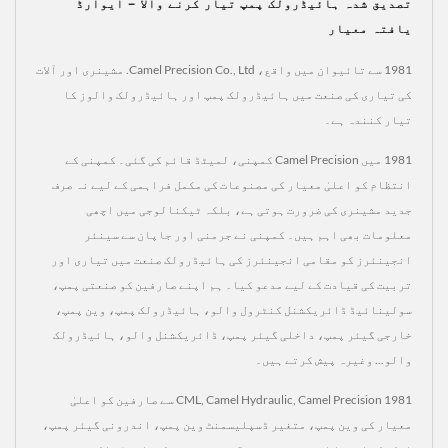
تصدیق شدہ ہائیڈرولک پمپ تیار کرنے والا – ایوارڈ
یافتہ معیار
1981 سے تائیوان میں واقع، Camel Precision Co., Ltd. مشینری اور آلات
کی تیاری کی صنعت میں ہائیڈرولک پمپ اور ہائیڈرولک والوز کا
تیار کنندہ ہے۔
1981 میں Camel Precision کمپنی، لمیٹڈ قائم کی گئی۔ کمپنی کے
انتظام کو اعلیٰ معیار کی مصنوعات کی مکمل فراہمی کے لیے نہ صرف
جدید مشینری کی ضرورت ہوتی ہے، بلکہ ٹیکنالوجی میں اچھی
معلومات بھی اہم ہیں۔ کمپنی نے جرمنی اور جاپان سے سینئر
انجینئرز کو مقامی انجینئرز کی ہائیڈرولک صنعت میں تیاری اور
تربیت کی قیادت کے لیے مدعو کیا۔ ہم اپنے صارفین کو صنعتی پمپ،
سولینائیڈ ڈائریکشنل کنٹرول والو، ہائیڈرولک پمپ، وین پمپ،
خارجی گیئر پمپ، داخلی گیئر پمپ، ڈائریکشنل والو، ہائیڈرولک
والو... وغیرہ پیش کرتے ہیں۔
CML, Camel Hydraulic, Camel Precision 1981 سے صارفین کو اعلیٰ
معیار کی وین پمپ، متغیر ڈسپلیسمنٹ وین پمپ، اندرونی گیئر پمپ،