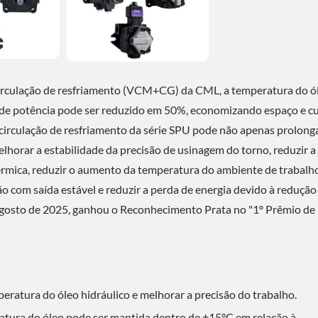
circulação de resfriamento (VCM+CG) da CML, a temperatura do ó
 de potência pode ser reduzido em 50%, economizando espaço e c
e circulação de resfriamento da série SPU pode não apenas prolong
lhorar a estabilidade da precisão de usinagem do torno, reduzir a
érmica, reduzir o aumento da temperatura do ambiente de trabalho
ão com saída estável e reduzir a perda de energia devido à redução
m agosto de 2025, ganhou o Reconhecimento Prata no "1º Prêmio de
eratura do óleo hidráulico e melhorar a precisão do trabalho.
atura do óleo pode ser mantida dentro de ±15°C em relação à