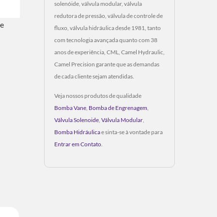
solenóide, válvula modular, válvula
redutora de pressão, válvula de controle de
de
fluxo, válvula hidráulica desde 1981, tanto
com tecnologia avançada quanto com 38
anos de experiência, CML, Camel Hydraulic,
Camel Precision garante que as demandas
de cada cliente sejam atendidas.
Veja nossos produtos de qualidade
Bomba Vane
,
Bomba de Engrenagem
,
Válvula Solenoide
,
Válvula Modular
,
Bomba Hidráulica
e sinta-se à vontade para
Entrar em Contato
.