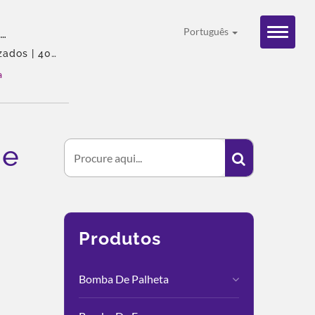
Português
ovadas
ados | 40
Agente
L
a
dutos,
De
Produtos
Bomba De Palheta