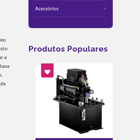
Acessórios
leo
Produtos Populares
usto
ar a
 taxa
,
 da