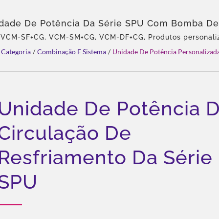
dade De Potência Da Série SPU Com Bomba De
ão De Resfriamento | Soluções Hidráulicas Apr
, VCM-SF+CG, VCM-SM+CG, VCM-DF+CG, Produtos personaliz
periência, Profissional em bombas hidráulicas e válvulas, 
E ISO | Confiável Por Líderes Da Indústria – CM
Categoria
/
Combinação E Sistema
/
Unidade De Potência Personalizad
da Eckerle na Ásia, Equipe experiente, Variedade rica de pro
al, Personalização flexível, Distribuição global.
Unidade De Potência 
Circulação De
Resfriamento Da Série
SPU