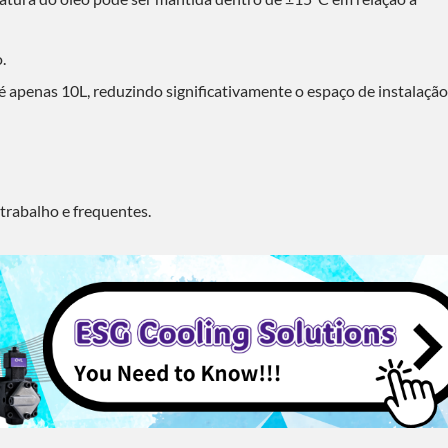
lução De Economia De
Solução De Resfriamen
Energia
.
 apenas 10L, reduzindo significativamente o espaço de instalação
trabalho e frequentes.