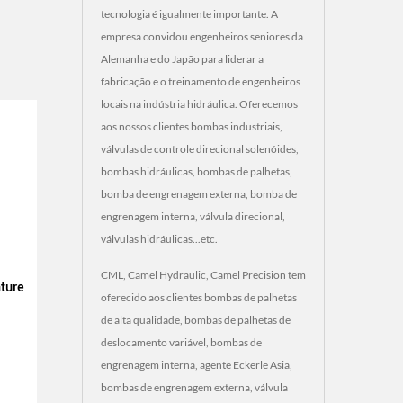
tecnologia é igualmente importante. A
empresa convidou engenheiros seniores da
Alemanha e do Japão para liderar a
fabricação e o treinamento de engenheiros
locais na indústria hidráulica. Oferecemos
aos nossos clientes bombas industriais,
válvulas de controle direcional solenóides,
bombas hidráulicas, bombas de palhetas,
bomba de engrenagem externa, bomba de
engrenagem interna, válvula direcional,
válvulas hidráulicas...etc.
CML, Camel Hydraulic, Camel Precision tem
oferecido aos clientes bombas de palhetas
de alta qualidade, bombas de palhetas de
deslocamento variável, bombas de
engrenagem interna, agente Eckerle Asia,
bombas de engrenagem externa, válvula