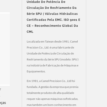
Unidade De Potência De
Circulação De Resfriamento Da
Série SPU | Válvulas Hidráulicas
Certificadas Pela EMC, ISO 9001 E
CE – Reconhecimento Global Da
CML
Localizada em Taiwan desde 1981, Camel
Precision Co., Ltd. é uma fabricante de
Unidade de Potência de Circulação de
Resfriamento da Série SPU (modelo: SPU )
na Indústria de Fabricação de Máquinas e
Equipamentos.
Em 1981, a Camel Precision Co., Ltd foi
fundada. A gestão da empresa que premia
r
totalmente produtos de alta qualidade
o
requer não apenas máquinas sofisticadas,
eças
mas também um bom conhecimento em