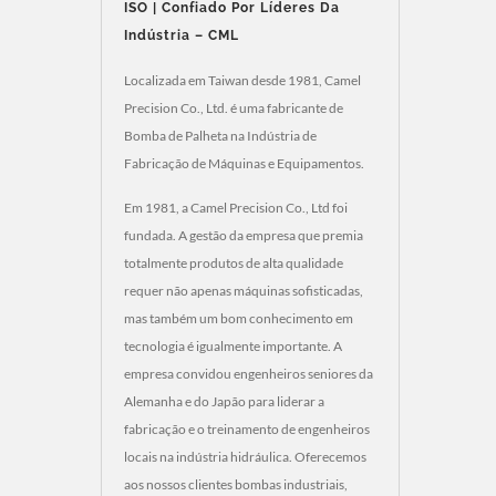
ISO | Confiado Por Líderes Da
Indústria – CML
Localizada em Taiwan desde 1981, Camel
Precision Co., Ltd. é uma fabricante de
Bomba de Palheta na Indústria de
Fabricação de Máquinas e Equipamentos.
Em 1981, a Camel Precision Co., Ltd foi
fundada. A gestão da empresa que premia
totalmente produtos de alta qualidade
requer não apenas máquinas sofisticadas,
mas também um bom conhecimento em
tecnologia é igualmente importante. A
empresa convidou engenheiros seniores da
Alemanha e do Japão para liderar a
fabricação e o treinamento de engenheiros
locais na indústria hidráulica. Oferecemos
aos nossos clientes bombas industriais,