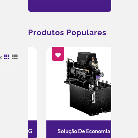
Produtos Populares
a:
to ESG
Solução De Economia De
Solu