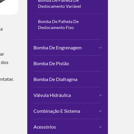
Bomba De Palheta De
Deslocamento Variável
Bomba De Palheta De
Deslocamento Fixo
ma
Bomba De Engrenagem
ar
s dos
Bomba De Pistão
ntatar.
Bomba De Diafragma
Válvula Hidráulica
Combinação E Sistema
Acessórios