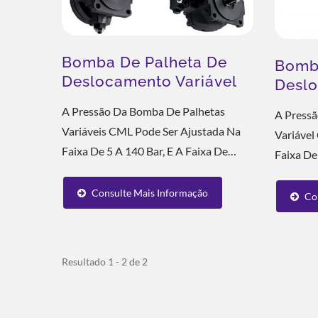
Bomba De Palheta De
Bomb
Deslocamento Variável
Deslo
A Pressão Da Bomba De Palhetas
A Press
Variáveis CML Pode Ser Ajustada Na
Variável
Faixa De 5 A 140 Bar, E A Faixa De
Faixa De
Ajuste De Fluxo É De 8 A 40 L/min.
Ajuste D
Antes De Fazer A Consulta, Você Pode
Consulte Mais Informação
Antes De
Co
Informar A Pressão De Trabalho...
Pode Inf
Resultado 1 - 2 de 2