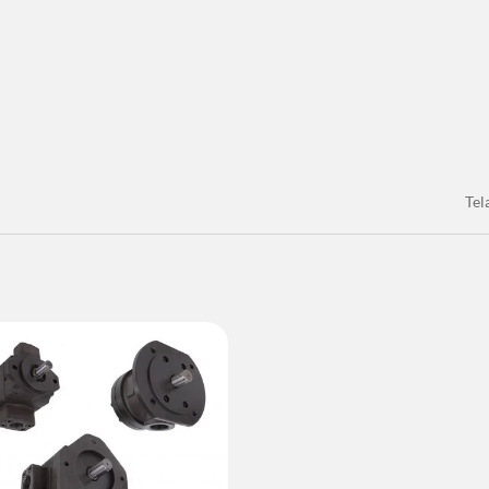
Tel
lução De Economia De
Solução De Resfriamen