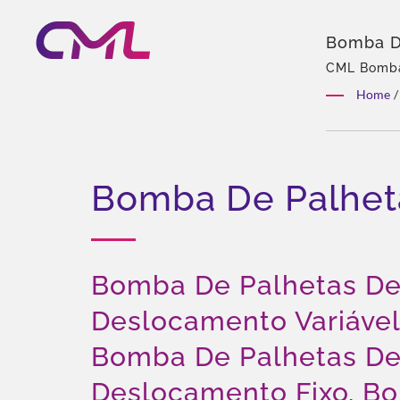
Bomba D
Palhetas
CML Bomba 
em bombas 
Válvulas
Home
/
experiente,
Ganha O
Distribuiçã
Bomba De Palhet
Bomba De Palhetas D
Deslocamento Variável
Bomba De Palhetas D
Deslocamento Fixo, B