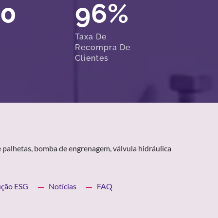
00
96
%
Taxa De
Recompra De
Clientes
 palhetas, bomba de engrenagem, válvula hidráulica
ução ESG
Notícias
FAQ