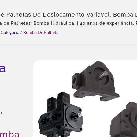
e Palhetas De Deslocamento Variável, Bomba 
 De Deslocamento Fixo, Bomba Hidráulica De Pa
de Palhetas, Bomba Hidráulica. | 40 anos de experiência, P
hidráulicas e válvulas, Agente exclusivo da Eckerle na Ási
 E Bombas Hidráulicas Certificadas Globalment
Categoria
/
Bomba De Palheta
 Variedade rica de produtos, Solução total, Personalização f
 Prêmio REBRAND 100® 2024
o global.
a
e
,
e
omba