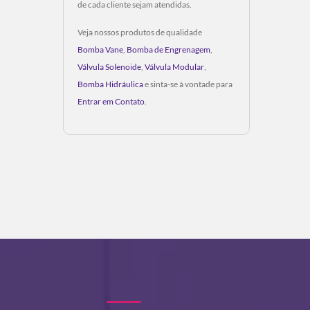
de cada cliente sejam atendidas.
Veja nossos produtos de qualidade
Bomba Vane
,
Bomba de Engrenagem
,
Válvula Solenoide
,
Válvula Modular
,
Bomba Hidráulica
e sinta-se à vontade para
Entrar em Contato
.