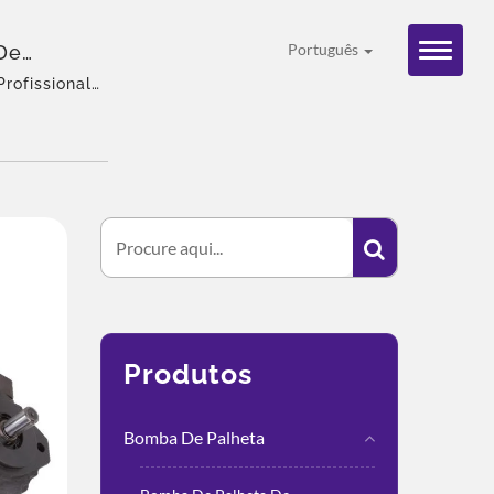
De
Português
lhetas |
rofissional
a, Equipe
e – CML
lexível,
Produtos
Bomba De Palheta