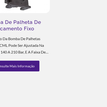
Energia
a De Palheta De
camento Fixo
ão Da Bomba De Palhetas
 CML Pode Ser Ajustada Na
 140 A 210 Bar, E A Faixa De
e Fluxo É De 6-125 Cc/rev.
 Fazer Uma Consulta, Você
nsulte Mais Informação
ormar A Pressão De Trabalho...