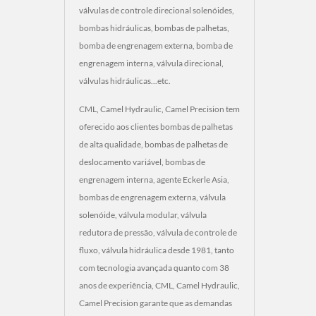
válvulas de controle direcional solenóides,
bombas hidráulicas, bombas de palhetas,
bomba de engrenagem externa, bomba de
engrenagem interna, válvula direcional,
válvulas hidráulicas...etc.
CML, Camel Hydraulic, Camel Precision tem
oferecido aos clientes bombas de palhetas
de alta qualidade, bombas de palhetas de
deslocamento variável, bombas de
engrenagem interna, agente Eckerle Asia,
bombas de engrenagem externa, válvula
solenóide, válvula modular, válvula
redutora de pressão, válvula de controle de
fluxo, válvula hidráulica desde 1981, tanto
com tecnologia avançada quanto com 38
anos de experiência, CML, Camel Hydraulic,
Camel Precision garante que as demandas