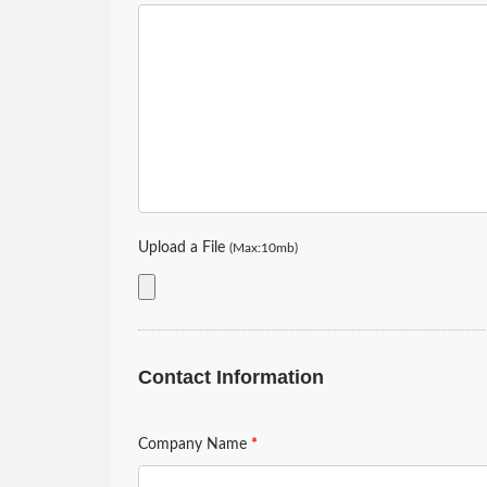
Solução De Resfriamento ESG
So