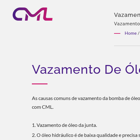
Vazament
Premiada
Vazamento 
hidráulicas
Mundo
Home
/
Variedade r
global.
Vazamento De Ó
As causas comuns de vazamento da bomba de óleo es
com CML.
Vazamento de óleo da junta.
O óleo hidráulico é de baixa qualidade e precisa 