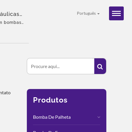
áulicas
Português
Em Todo O
 em bombas
periente,
tribuição
ontato
Produtos
Bomba De Palheta