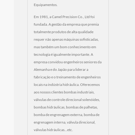
Equipamentos.
Em 1981, a Camel Precision Co., Ltd foi
fundada. A gestão da empresa que premia
totalmente produtos de alta qualidade
requer não apenas máquinas sofisticadas,
mas também um bom conhecimento em
tecnologia é igualmente importante. A
empresa convidou engenheiros seniores da
Alemanha e do Japão para liderar a
fabricação e o treinamento de engenheiros
locais na indústria hidráulica. Oferecemos
aos nossos clientes bombas industriais,
válvulas de controle direcional solenóides,
bombas hidráulicas, bombas de palhetas,
bomba de engrenagem externa, bomba de
engrenagem interna, válvula direcional,
válvulas hidráulicas...etc.