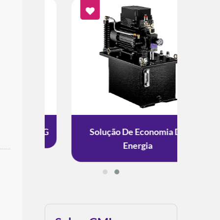
to ESG
Solução De Economia De
Solu
Energia