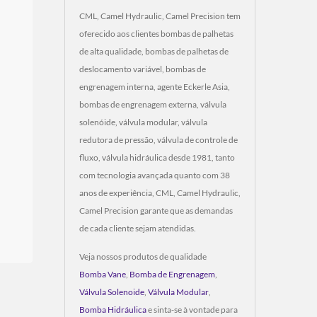
CML, Camel Hydraulic, Camel Precision tem
oferecido aos clientes bombas de palhetas
de alta qualidade, bombas de palhetas de
deslocamento variável, bombas de
engrenagem interna, agente Eckerle Asia,
bombas de engrenagem externa, válvula
solenóide, válvula modular, válvula
redutora de pressão, válvula de controle de
fluxo, válvula hidráulica desde 1981, tanto
com tecnologia avançada quanto com 38
anos de experiência, CML, Camel Hydraulic,
Camel Precision garante que as demandas
de cada cliente sejam atendidas.
Veja nossos produtos de qualidade
Bomba Vane
,
Bomba de Engrenagem
,
Válvula Solenoide
,
Válvula Modular
,
Bomba Hidráulica
e sinta-se à vontade para