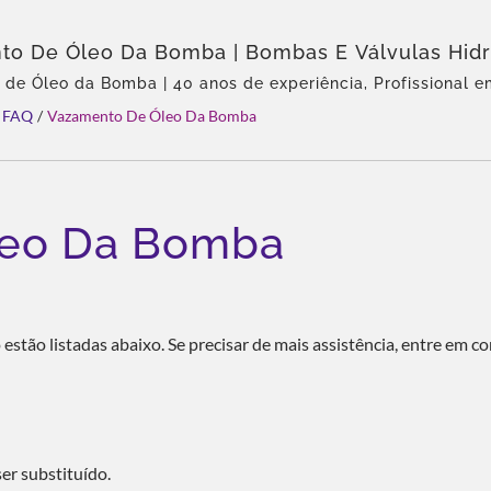
o De Óleo Da Bomba | Bombas E Válvulas Hidr
 – CML: Certificado, Confiável E Comprovado 
de Óleo da Bomba | 40 anos de experiência, Profissional
 e válvulas, Agente exclusivo da Eckerle na Ásia, Equipe ex
FAQ
/
Vazamento De Óleo Da Bomba
ica de produtos, Solução total, Personalização flexível, Dis
leo Da Bomba
tão listadas abaixo. Se precisar de mais assistência, entre em c
ser substituído.