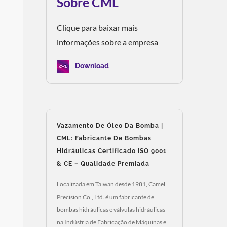
Sobre CML
Clique para baixar mais
informações sobre a empresa
Download
Vazamento De Óleo Da Bomba |
CML: Fabricante De Bombas
Hidráulicas Certificado ISO 9001
& CE – Qualidade Premiada
Localizada em Taiwan desde 1981, Camel
Precision Co., Ltd. é um fabricante de
bombas hidráulicas e válvulas hidráulicas
na Indústria de Fabricação de Máquinas e