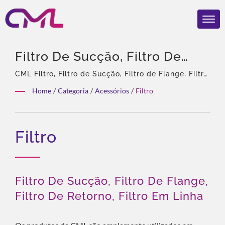
Filtro De Sucção, Filtro De
Flange, Filtro De Retorno,
CML Filtro, Filtro de Sucção, Filtro de Flange, Filtro
de Retorno, Filtro em Linha | 40 anos de
Filtro Em Linha | Válvulas E
Home
/
Categoria
/
Acessórios
/
Filtro
experiência, Profissional em bombas hidráulicas e
Bombas Hidráulicas
válvulas, Agente exclusivo da Eckerle na Ásia,
Equipe experiente, Variedade rica de produtos,
Certificadas Globalmente –
Filtro
Solução total, Personalização flexível, Distribuição
CML Ganha O Prêmio
global.
REBRAND 100® 2024
Filtro De Sucção, Filtro De Flange,
Filtro De Retorno, Filtro Em Linha