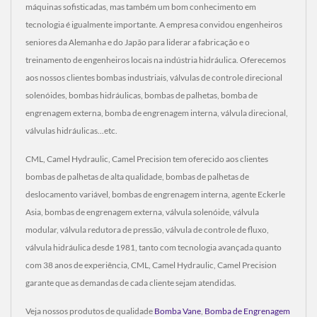
máquinas sofisticadas, mas também um bom conhecimento em
tecnologia é igualmente importante. A empresa convidou engenheiros
seniores da Alemanha e do Japão para liderar a fabricação e o
treinamento de engenheiros locais na indústria hidráulica. Oferecemos
aos nossos clientes bombas industriais, válvulas de controle direcional
solenóides, bombas hidráulicas, bombas de palhetas, bomba de
engrenagem externa, bomba de engrenagem interna, válvula direcional,
válvulas hidráulicas...etc.
CML, Camel Hydraulic, Camel Precision tem oferecido aos clientes
bombas de palhetas de alta qualidade, bombas de palhetas de
deslocamento variável, bombas de engrenagem interna, agente Eckerle
Asia, bombas de engrenagem externa, válvula solenóide, válvula
modular, válvula redutora de pressão, válvula de controle de fluxo,
válvula hidráulica desde 1981, tanto com tecnologia avançada quanto
com 38 anos de experiência, CML, Camel Hydraulic, Camel Precision
garante que as demandas de cada cliente sejam atendidas.
Veja nossos produtos de qualidade
Bomba Vane
,
Bomba de Engrenagem