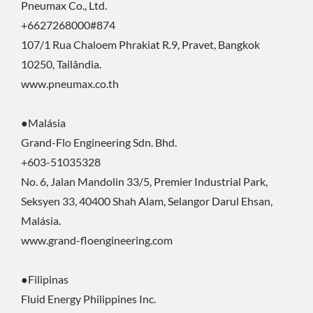
Pneumax Co., Ltd.
+6627268000#874
107/1 Rua Chaloem Phrakiat R.9, Pravet, Bangkok
10250, Tailândia.
www.pneumax.co.th
●Malásia
Grand-Flo Engineering Sdn. Bhd.
+603-51035328
No. 6, Jalan Mandolin 33/5, Premier Industrial Park,
Seksyen 33, 40400 Shah Alam, Selangor Darul Ehsan,
Malásia.
www.grand-floengineering.com
●Filipinas
Fluid Energy Philippines Inc.