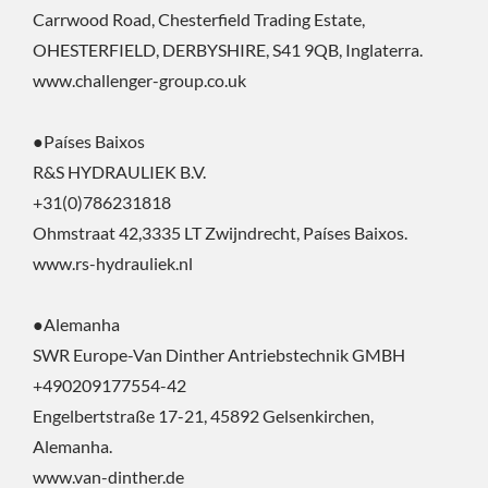
Carrwood Road, Chesterfield Trading Estate,
OHESTERFIELD, DERBYSHIRE, S41 9QB, Inglaterra.
www.challenger-group.co.uk
●Países Baixos
R&S HYDRAULIEK B.V.
+31(0)786231818
Ohmstraat 42,3335 LT Zwijndrecht, Países Baixos.
www.rs-hydrauliek.nl
●Alemanha
SWR Europe-Van Dinther Antriebstechnik GMBH
+490209177554-42
Engelbertstraße 17-21, 45892 Gelsenkirchen,
Alemanha.
www.van-dinther.de