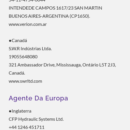
INTENDEDE CAMPOS 1617/23 SAN MARTIN
BUENOS AIRES-ARGENTINA (CP1650).
www.verion.com.ar
●Canadá
S.W.R Indústrias Ltda.
19055648080
321 Ambassador Drive, Mississauga, Ontário L5T 2J3,
Canadá.
www.swrltd.com
Agente Da Europa
●Inglaterra
CFP Hydraulic Systems Ltd.
+44 1246 451711