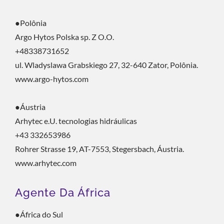
●Polônia
Argo Hytos Polska sp. Z O.O.
+48338731652
ul. Wladyslawa Grabskiego 27, 32-640 Zator, Polônia.
www.argo-hytos.com
●Áustria
Arhytec e.U. tecnologias hidráulicas
+43 332653986
Rohrer Strasse 19, AT-7553, Stegersbach, Áustria.
www.arhytec.com
Agente Da África
●África do Sul