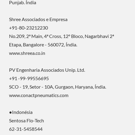
Punjab. Índia
Shree Associados e Empresa
+91-80-23212230
No.209, 2ª Main, 4ª Cross, 12º Bloco, Nagarbhavi 2ª
Etapa, Bangalore - 560072, Índia.
www.shreea.co.in
PV Engenharia Associados Unip. Ltd.
+91 -99-99556695
SCO - 19, Setor - 10A, Gurgaon, Haryana, Índia.
www.conactpneumatics.com
●Indonésia
Sentosa Flo-Tech
62-31-5458544