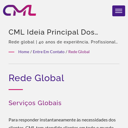
CML Ideia Principal Dos
Serviços Globais: Responder
Rede global | 40 anos de experiência, Profissional
em bombas hidráulicas e válvulas, Agente
Instantaneamente Às
Home
/
Entre Em Contato
/
Rede Global
exclusivo da Eckerle na Ásia, Equipe experiente,
Necessidades Dos Clientes. |
Variedade rica de produtos, Solução total,
Personalização flexível, Distribuição global.
Válvulas Hidráulicas
Rede Global
Certificadas Pela EMC, ISO
9001 E CE – Reconhecimento
Global Da CML
Serviços Globais
Para responder instantaneamente às necessidades dos
clientes, CML tem atendido clientes em todo o mundo