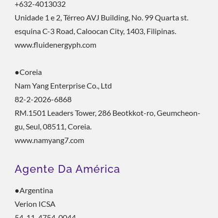
+632-4013032
Unidade 1 e 2, Térreo AVJ Building, No. 99 Quarta st.
esquina C-3 Road, Caloocan City, 1403, Filipinas.
www.fluidenergyph.com
●Coreia
Nam Yang Enterprise Co., Ltd
82-2-2026-6868
RM.1501 Leaders Tower, 286 Beotkkot-ro, Geumcheon-
gu, Seul, 08511, Coreia.
www.namyang7.com
Agente Da América
●Argentina
Verion ICSA
54-11-4754-0044