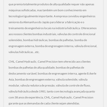
que premia totalmente produtos de alta qualidade requer não apenas
máquinas sofisticadas, mas também um bom conhecimento em
tecnologia é igualmente importante. A empresa convidou engenheiros
seniores da Alemanha e do Japão para liderar a fabricação e o
treinamento de engenheiros locais na indústria hidráulica. Oferecemos
aos nossos clientes bombas industriais, válvulas de controle direcional
solenóides, bombas hidráulicas, bombas de palhetas, bomba de
engrenagem externa, bomba de engrenagem interna, válvula direcional,
válvulas hidráulicas...etc.
CML, Camel Hydraulic, Camel Precision tem oferecido aos clientes
bombas de palhetas de alta qualidade, bombas de palhetas de
deslocamento variável, bombas de engrenagem interna, agente Eckerle
Asia, bombas de engrenagem externa, válvula solenóide, válvula
modular, válvula redutora de pressão, válvula de controle de fluxo,
válvula hidráulica desde 1981, tanto com tecnologia avançada quanto
com 38 anos de experiência, CML, Camel Hydraulic, Camel Precision
garante que as demandas de cada cliente sejam atendidas.