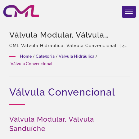
Válvula Modular, Válvula
Sanduíche | Válvulas E
CML Válvula Hidráulica, Válvula Convencional. | 40
anos de experiência, Profissional em bombas
Bombas Hidráulicas
Home
/
Categoria
/
Válvula Hidráulica
/
hidráulicas e válvulas, Agente exclusivo da Eckerle
Válvula Convencional
Certificadas Globalmente –
na Ásia, Equipe experiente, Variedade rica de
produtos, Solução total, Personalização flexível,
CML Ganha O Prêmio
Distribuição global.
REBRAND 100® 2024
Válvula Convencional
Válvula Modular, Válvula
Sanduíche