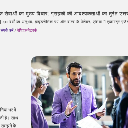
 सेवाओं का मुख्य विचार: ग्राहकों की आवश्यकताओं का तुरंत उत्तर
001, और CE प्रमाणित हाइड्रोलिक वाल्व – CML की वैश्विक 
क | 40 वर्षों का अनुभव, हाइड्रोलिक पंप और वाल्व के पेशेवर, एशिया में एकमात्र ए
मृद्ध उत्पाद प्रकार, कुल समाधान, लचीली अनुकूलन, वैश्विक वितरण।
संपर्क करें
/
वैश्विक नेटवर्क
िया भर में
ा की है। साथ
 समझने के