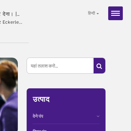
 देना। |
हिन्दी
मान्यता
जेंट Eckerle,
उत्पाद
वेने पंप