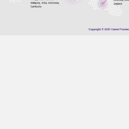
ऊर्जा-बचत समाधान
ESG कूलिंग समाधान