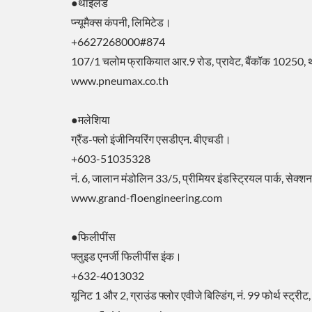
●थाईलैंड
प्न्यूमैक्स कंपनी, लिमिटेड।
+6627268000#874
107/1 चलोम फ्राकियात आर.9 रोड, प्रावेट, बैंकॉक 10250, 
www.pneumax.co.th
●मलेशिया
ग्रैंड-फ्लो इंजीनियरिंग एसडीएन. बीएचडी।
+603-51035328
नं. 6, जालान मंडोलिन 33/5, प्रीमियर इंडस्ट्रियल पार्क, से
www.grand-floengineering.com
●फिलीपींस
फ्लुइड एनर्जी फिलीपींस इंक।
+632-4013032
यूनिट 1 और 2, ग्राउंड फ्लोर एवीजे बिल्डिंग, नं. 99 फोर्थ स्