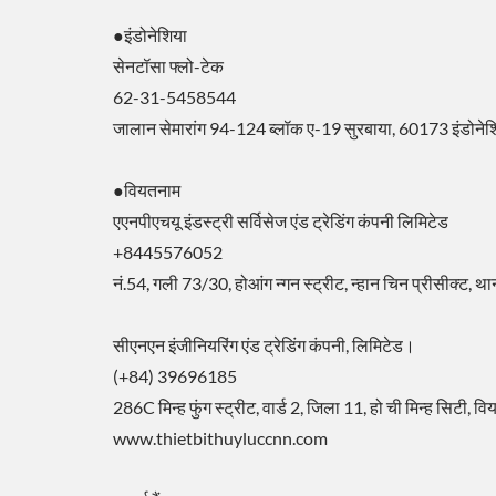
●इंडोनेशिया
सेनटॉसा फ्लो-टेक
62-31-5458544
जालान सेमारांग 94-124 ब्लॉक ए-19 सुरबाया, 60173 इंडोने
●वियतनाम
एएनपीएचयू इंडस्ट्री सर्विसेज एंड ट्रेडिंग कंपनी लिमिटेड
+8445576052
नं.54, गली 73/30, होआंग न्गन स्ट्रीट, न्हान चिन प्रीसीक्ट,
सीएनएन इंजीनियरिंग एंड ट्रेडिंग कंपनी, लिमिटेड।
(+84) 39696185
286C मिन्ह फुंग स्ट्रीट, वार्ड 2, जिला 11, हो ची मिन्ह सिटी, 
www.thietbithuyluccnn.com