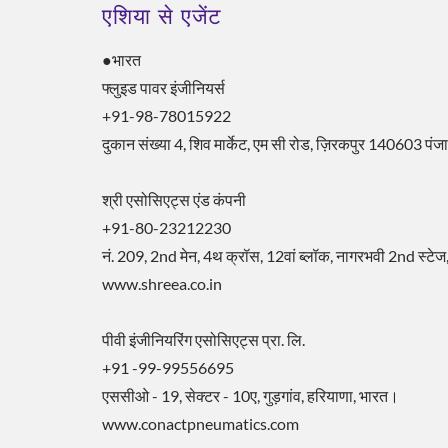
एशिया से एजेंट
●भारत
फ्लुइड पावर इंजीनियर्स
+91-98-78015922
दुकान संख्या 4, शिव मार्केट, एम सी रोड, ज़िरकपुर 140603 पंज
श्री एसोसिएट्स एंड कंपनी
+91-80-23212230
नं. 209, 2nd मेन, 4थ क्रॉस, 12वां ब्लॉक, नागरभवी 2nd स्टे
www.shreea.co.in
पीवी इंजीनियरिंग एसोसिएट्स प्रा. लि.
+91 -99-99556695
एससीओ - 19, सेक्टर - 10ए, गुड़गांव, हरियाणा, भारत।
www.conactpneumatics.com