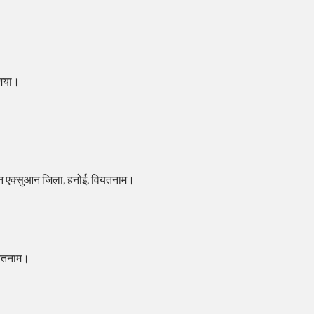
शिया।
 थान एक्सुआन जिला, हनोई, वियतनाम।
वियतनाम।