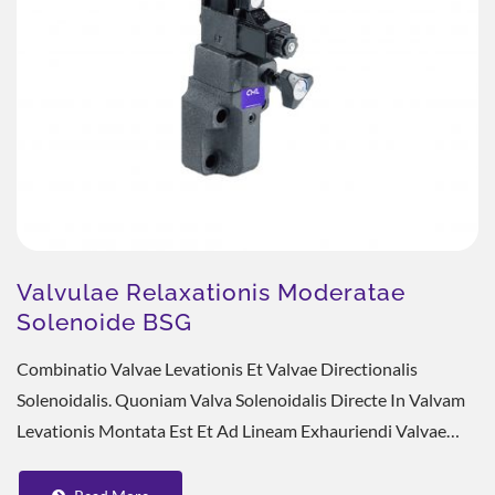
Valvulae Relaxationis Moderatae
Solenoide BSG
Combinatio Valvae Levationis Et Valvae Directionalis
Solenoidalis. Quoniam Valva Solenoidalis Directe In Valvam
Levationis Montata Est Et Ad Lineam Exhauriendi Valvae
Levationis Coniuncta, Nulla Fistula...