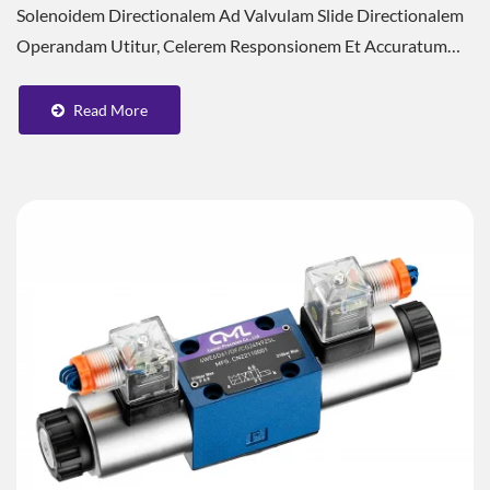
Solenoidem Directionalem Ad Valvulam Slide Directionalem
Operandam Utitur, Celerem Responsionem Et Accuratum
Imperium Assecurans. Corpus Valvae Instructum...
Read More