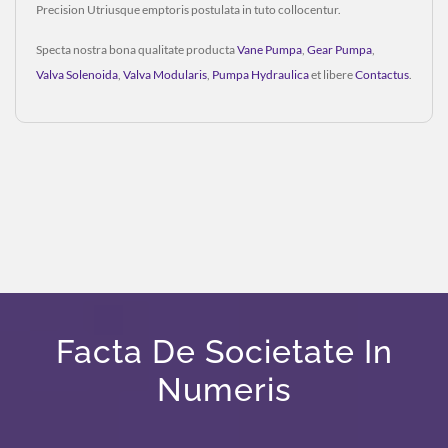
Precision Utriusque emptoris postulata in tuto collocentur.
Specta nostra bona qualitate producta
Vane Pumpa
,
Gear Pumpa
,
Valva Solenoida
,
Valva Modularis
,
Pumpa Hydraulica
et libere
Contactus
.
Facta De Societate In
Numeris