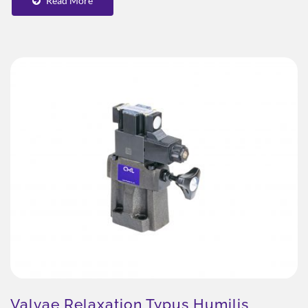
Read More
Valvae Relaxation Typus Humilis