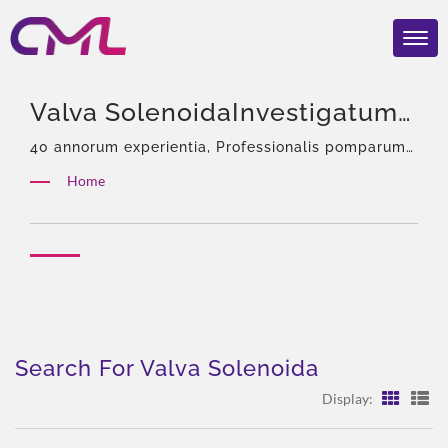
Valva SolenoidaInvestigatum |
CML: ISO 9001 & CE
40 annorum experientia, Professionalis pomparum
hydraulicarum & Clavium, Asiae Solus Agens
Certificatus Hydraulicae
Home
Eckerle, Experta turma, Dives productorum genera,
Pompam Fabricator –
Solutio totalis, Flexibilis customizatio, Globalis
distributio.
Praemium Vincens Qualitas
Search For Valva Solenoida
Display: