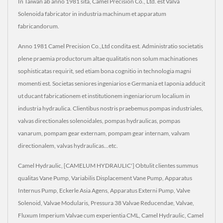
In Taiwan ab anno 1981 sita, Camel Precision Co., Ltd. est Valva
Solenoida fabricator in industria machinum et apparatum
fabricandorum.
Anno 1981 Camel Precision Co.,Ltd condita est. Administratio societatis
plene praemia productorum altae qualitatis non solum machinationes
sophisticatas requirit, sed etiam bona cognitio in technologia magni
momenti est. Societas seniores ingeniarios e Germania et Iaponia adducit
ut ducant fabricationem et institutionem ingeniariorum localium in
industria hydraulica. Clientibus nostris praebemus pompas industriales,
valvas directionales solenoidales, pompas hydraulicas, pompas
vanarum, pompam gear externam, pompam gear internam, valvam
directionalem, valvas hydraulicas...etc.
Camel Hydraulic, [CAMELUM HYDRAULIC'] Obtulit clientes summus
qualitas Vane Pump, Variabilis Displacement Vane Pump, Apparatus
Internus Pump, Eckerle Asia Agens, Apparatus Externi Pump, Valve
Solenoid, Valvae Modularis, Pressura 38 Valvae Reducendae, Valvae,
Fluxum Imperium Valvae cum experientia CML, Camel Hydraulic, Camel