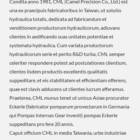
Condita anno 1981, CML (Camel Precision Co., Ltd.) est
una ex praecipuis fabricatoribus in Taiwan, ut solutio
hydraulica totalis, dedicata ad fabricandum et
venditionem productorum hydraulicorum, adiuvans
clientes in aedificando suas unitates potentiae et
systemata hydraulica. Cum variata productorum
hydraulicorum serie et perito R&D turba, CML semper
celeriter respondere potest ad postulationes clientium,
clientes iisdem productis excellentis qualitatis
suppeditare, et eis stabilitatem et efficientiam offerens,
quae est clavis adducens ut clientes lucrum afferamus.
Praeterea, CML munus tenet ut unicus Asiae procurator
Eckerle (fabricator pomparum provectarum in Germania
qui Pompas Internas Gear invenit) pompas Eckerle
suppeditans pro fere 20 annis.
Caput officium CML in media Taiwania, urbe industriae