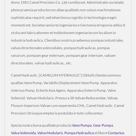
Anno 1981 Camel Precision Co.,Ltd condita est. Administratio societatis
plene praemia productorum altae qualitatis non solum machinationes
sophisticatas requirit, sed etiam bona cognitio in technologia magni
momenti est. Societas seniores ingeniarios e Germania et Iaponia adducit
ut ducant fabricationem et institutionem ingeniariorum localium in
industria hydraulica. Clientibus nostris praebemus pompas industriales,
valvas directionales solenoidales, pompas hydraulicas, pompas
vanarum, pompam gear externam, pompam gear internam, valvam
directionalem, valvas hydraulicas...etc.
Camel Hydraulic, [CAMELUM HYDRAULIC'] Obtulit clientes summus
qualitas Vane Pump, Variabilis Displacement Vane Pump, Apparatus
Internus Pump, Eckerle Asia Agens, Apparatus Externi Pump, Valve
Solenoid, Valvae Modularis, Pressura 38 Valvae Reducendae, Valvae,
Fluxum Imperium Valvae cum experientia CML, Camel Hydraulic, Camel
Precision Utriusque emptoris postulata in tuto collocentur.
Specta nostra bona qualitate producta
Vane Pumpa
,
Gear Pumpa
,
Valva Solenoida
,
Valva Modularis
,
Pumpa Hydraulica
et libere
Contactus
.