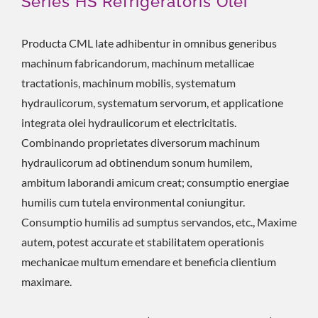
Series HS Refrigeratoris Olei
Producta CML late adhibentur in omnibus generibus
machinum fabricandorum, machinum metallicae
tractationis, machinum mobilis, systematum
hydraulicorum, systematum servorum, et applicatione
integrata olei hydraulicorum et electricitatis.
Combinando proprietates diversorum machinum
hydraulicorum ad obtinendum sonum humilem,
ambitum laborandi amicum creat; consumptio energiae
humilis cum tutela environmental coniungitur.
Consumptio humilis ad sumptus servandos, etc., Maxime
autem, potest accurate et stabilitatem operationis
mechanicae multum emendare et beneficia clientium
maximare.