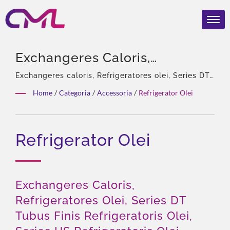
Exchangeres Caloris,
Refrigeratores Olei, Series DT
Exchangeres caloris, Refrigeratores olei, Series DT
Tubus Finis Refrigeratoris olei, Series HS
Tubus Finis Refrigeratoris Olei,
Home
/
Categoria
/
Accessoria
/
Refrigerator Olei
Refrigeratoris olei | 40 annorum experientia,
Series HS Refrigeratoris Olei |
Professionalium hydraulicarum pomparum &
Valvularum, Asiae Solus Agens Eckerle, Experta
Globaliter Certificatae Valvae
Refrigerator Olei
turma, Dives productorum genera, Solutio totalis,
Et Pumptae Hydraulicae –
Flexibilis customizatio, Globalis distributio.
CML Vincit 2024 REBRAND
100® Praemium
Exchangeres Caloris,
Refrigeratores Olei, Series DT
Tubus Finis Refrigeratoris Olei,