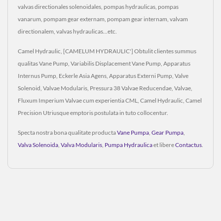
valvas directionales solenoidales, pompas hydraulicas, pompas
vanarum, pompam gear externam, pompam gear internam, valvam
directionalem, valvas hydraulicas...etc.
Camel Hydraulic, [CAMELUM HYDRAULIC'] Obtulit clientes summus
qualitas Vane Pump, Variabilis Displacement Vane Pump, Apparatus
Internus Pump, Eckerle Asia Agens, Apparatus Externi Pump, Valve
Solenoid, Valvae Modularis, Pressura 38 Valvae Reducendae, Valvae,
Fluxum Imperium Valvae cum experientia CML, Camel Hydraulic, Camel
Precision Utriusque emptoris postulata in tuto collocentur.
Specta nostra bona qualitate producta
Vane Pumpa
,
Gear Pumpa
,
Valva Solenoida
,
Valva Modularis
,
Pumpa Hydraulica
et libere
Contactus
.