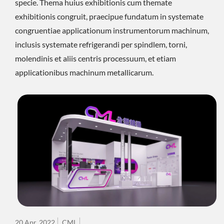
specie. Thema huius exhibitionis cum themate
exhibitionis congruit, praecipue fundatum in systemate
congruentiae applicationum instrumentorum machinum,
inclusis systemate refrigerandi per spindlem, torni,
molendinis et aliis centris processuum, et etiam
applicationibus machinum metallicarum.
20 Apr, 2022
CML