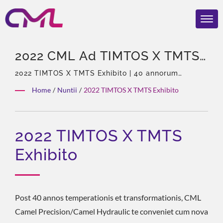
2022 CML Ad TIMTOS X TMTS |
CML: ISO 9001 & CE
2022 TIMTOS X TMTS Exhibito | 40 annorum
experientia, Professionalium pomparum
Certificatus Fabricator
Home
/
Nuntii
/
2022 TIMTOS X TMTS Exhibito
hydraulicarum & Clavium, Asiae Solus Agens
Pumptarum Hydraulicarum –
Eckerle, Experta turma, Dives productorum genera,
Solutio totalis, Flexibilis customizatio, Globalis
Qualitas Praemiorum
2022 TIMTOS X TMTS
distributio.
Exhibito
Post 40 annos temperationis et transformationis, CML
Camel Precision/Camel Hydraulic te conveniet cum nova