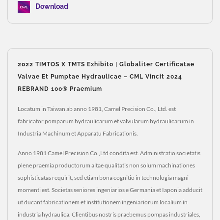
Download
2022 TIMTOS X TMTS Exhibito | Globaliter Certificatae
Valvae Et Pumptae Hydraulicae – CML Vincit 2024
REBRAND 100® Praemium
Locatum in Taiwan ab anno 1981, Camel Precision Co., Ltd. est
fabricator pomparum hydraulicarum et valvularum hydraulicarum in
Industria Machinum et Apparatu Fabricationis.
Anno 1981 Camel Precision Co.,Ltd condita est. Administratio societatis
plene praemia productorum altae qualitatis non solum machinationes
sophisticatas requirit, sed etiam bona cognitio in technologia magni
momenti est. Societas seniores ingeniarios e Germania et Iaponia adducit
ut ducant fabricationem et institutionem ingeniariorum localium in
industria hydraulica. Clientibus nostris praebemus pompas industriales,