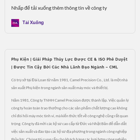
Nhấp để tải xuống thêm thông tin về công ty
Tải Xuống
Phụ Kiện | Giải Pháp Thủy Lực Được CE & ISO Phê Duyệt
| Được Tin Cậy Bởi Các Nhà Lãnh Đạo Ngành – CML
Có trụ sở tại Đài Loan từ năm 1981, Camel Precision Co., Ltd. là một nhà
sản xuất Phụ kiện trong ngành sản xuất máy móc và thiết bị.
Năm 1981, Công ty TNHH Camel Precision được thành lập. Việc quản lý
công ty hoàn toàn trao thưởng cho các sản phẩm chất lượng cao không
chỉ đòi hỏi máy móc tinh vi, mà kiến thức tốt về công nghệ cũng rất quan
trọng. Công ty đã mời các kỹ sư cao cấp từ Đức và Nhật Bản để dẫn dắt
việc sản xuất và đào tạo các kỹ sư địa phương trong ngành công nghiệp
thủy lực. Chúng tôi cung cấp cho khách hàng các loại bơm công nghiệp,