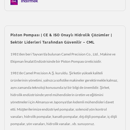
İndirmek
Piston Pompası | CE & ISO Onaylı Hidrolik Çözümler |
Sektör Liderleri Tarafından Güvenilir – CML
1981'den beri Tayvan'da bulunan Camel Precision Co., Ltd., Makine ve
Ekipman İmalat Endüstrisinde bir Piston Pompası üreticisidir.
1981'de Camel Precision A.Ş. kuruldu. Şirketin yüksek kaliteli
ürünlerinin yönetimi, yalnızca sofistike makineler gerektirmekle kalmaz,
aynı zamanda teknoloji konusunda iyi bir bilgi de önemlidir. Şirket,
hidrolik endüstrisinde yerel mühendislerin üretim ve eğitimini
yönetmeleri için Almanya ve Japonya'dan kıdemli mühendisleri davet
etti. Müşterilerimize endüstriyel pompalar, solenoid yön kontrol
vanaları, hidrolik pompalar, kanatlı pompalar, dış dişli pompalar, iç dişli
pompalar, yön vanaları, hidrolik vanalar...vb. sunuyoruz.