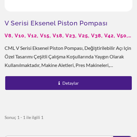
V Serisi Eksenel Piston Pompası
V8, V10, V12, V15, V18, V23, V25, V38, V42, V50,
V70
CML V Serisi Eksenel Piston Pompası, Değiştirilebilir Açı Için
Özel Tasarımı Çeşitli Çalışma Koşullarında Yaygın Olarak
Kullanılmaktadır, Makine Aletleri, Pres Makineleri,
Damgalama...
Detaylar
Sonuç 1 - 1 ile ilgili 1