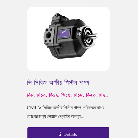
ভি সিরিজ অক্ষীয় পিস্টন পাম্প
ESG কুলিং সমাধান
ভি৮, ভি১০, ভি১২, ভি১৫, ভি১৮, ভি২৩, ভি২৫,
ভি৩৮, ভি৪২, ভি৫০, ভি৭০
CML V সিরিজ অক্ষীয় পিস্টন পাম্প, পরিবর্তনযোগ্য
কোণের জন্য সোয়াশ প্লেটের অনন্য...
Details