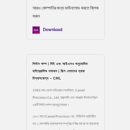
আরও কোম্পানির জন্য ডাউনলোড করতে ক্লিক
করুন
Download
পিস্টন পাম্প | সিই এবং আইএসও অনুমোদিত
হাইড্রোলিক সমাধান | শিল্প নেতাদের দ্বারা
বিশ্বাসযোগ্য – CML
1981 সাল থেকে তাইওয়ানে অবস্থিত, Camel
Precision Co., Ltd. যন্ত্রপাতি এবং সরঞ্জাম উৎপাদন শিল্পে
একটি পিস্টন পাম্প প্রস্তুতকারক।
১৯৮১ সালে Camel Precision কো., লিমিটেড প্রতিষ্ঠিত
হয়। কোম্পানির ব্যবস্থাপনা সম্পূর্ণরূপে উচ্চ মানের পণ্যের জন্য