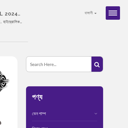
 CML 2024
বাঙ্গালী
, হাইড্রোলিক
াধান, নমনীয়
পণ্য
ভেন পাম্প