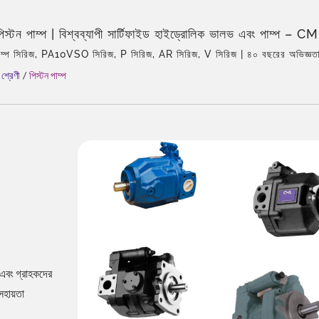
পিস্টন পাম্প | বিশ্বব্যাপী সার্টিফাইড হাইড্রোলিক ভালভ এবং পাম্প –
00® পুরস্কার জিতেছে
ম্প সিরিজ, PA10VSO সিরিজ, P সিরিজ, AR সিরিজ, V সিরিজ | ৪০ বছরের অভিজ্ঞতা
পেশাদার, এশিয়ার একমাত্র এজেন্ট ইকারলে, অভিজ্ঞ দল, সমৃদ্ধ পণ্যের প্রকার, সম্পূর্ণ সম
শ্রেণী
/
পিস্টন পাম্প
বৈশ্বিক বিতরণ।
এবং গ্রাহকদের
সহায়তা