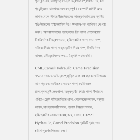
পুরস্কৃত হয়, যা শুধুমাত্র উন্নত যন্ত্রপাতির প্রয়োজন নয়, বরং
প্রযুক্তিতে ভালো জ্ঞানও গুরুত্বপূর্ণ। কোম্পানি জার্মানি এবং
জাপান থেকে সিনিয়র ইঞ্জিনিয়ারদের আমন্ত্রণ জানিয়েছে স্থানীয়
ইঞ্জিনিয়ারদের হাইড্রোলিক শিল্পে উৎপাদন এবং প্রশিক্ষণ দেওয়ার
জন্য। আমরা আমাদের গ্রাহকদের শিল্প পাম্প, সোলেনয়েড
দিকনির্দেশক নিয়ন্ত্রণ ভালভ, হাইড্রোলিক পাম্প, ভেন পাম্প,
বাইরের গিয়ার পাম্প, অভ্যন্তরীণ গিয়ার পাম্প, দিকনির্দেশক
ভালভ, হাইড্রোলিক ভালভ... ইত্যাদি অফার করি।
CML, Camel Hydraulic, Camel Precision
1981 সাল থেকে উন্নত প্রযুক্তি এবং 38 বছরের অভিজ্ঞতার
সাথে গ্রাহকদের উচ্চমানের ভেন পাম্প, ভেরিয়েবল
ডিসপ্লেসমেন্ট ভেন পাম্প, অভ্যন্তরীণ গিয়ার পাম্প, ইকারলে
এশিয়া এজেন্ট, বাইরের গিয়ার পাম্প, সোলেনয়েড ভালভ, মডুলার
ভালভ, চাপ হ্রাসকারী ভালভ, প্রবাহ নিয়ন্ত্রণ ভালভ,
হাইড্রোলিক ভালভ সরবরাহ করে, CML, Camel
Hydraulic, Camel Precision প্রতিটি গ্রাহকের
চাহিদা পূরণের নিশ্চয়তা দেয়।