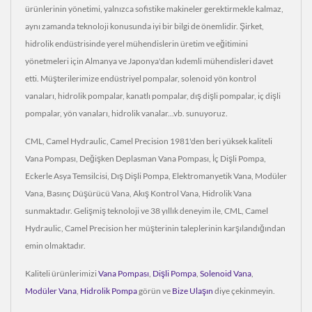
ürünlerinin yönetimi, yalnızca sofistike makineler gerektirmekle kalmaz,
aynı zamanda teknoloji konusunda iyi bir bilgi de önemlidir. Şirket,
hidrolik endüstrisinde yerel mühendislerin üretim ve eğitimini
yönetmeleri için Almanya ve Japonya'dan kıdemli mühendisleri davet
etti. Müşterilerimize endüstriyel pompalar, solenoid yön kontrol
vanaları, hidrolik pompalar, kanatlı pompalar, dış dişli pompalar, iç dişli
pompalar, yön vanaları, hidrolik vanalar...vb. sunuyoruz.
CML, Camel Hydraulic, Camel Precision 1981'den beri yüksek kaliteli
Vana Pompası, Değişken Deplasman Vana Pompası, İç Dişli Pompa,
Eckerle Asya Temsilcisi, Dış Dişli Pompa, Elektromanyetik Vana, Modüler
Vana, Basınç Düşürücü Vana, Akış Kontrol Vana, Hidrolik Vana
sunmaktadır. Gelişmiş teknoloji ve 38 yıllık deneyim ile, CML, Camel
Hydraulic, Camel Precision her müşterinin taleplerinin karşılandığından
emin olmaktadır.
Kaliteli ürünlerimizi
Vana Pompası
,
Dişli Pompa
,
Solenoid Vana
,
Modüler Vana
,
Hidrolik Pompa
görün ve
Bize Ulaşın
diye çekinmeyin.