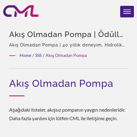
Akış Olmadan Pompa | Ödüllü
Hidrolik Pompalar & Valfler –
Akış Olmadan Pompa | 40 yıllık deneyim, Hidrolik
pompalar ve vanalar profesyoneli, Eckerle'nin Asya
CML: Sertifikalı, Güvenilir Ve
Home
/
SSS
/
Akış Olmadan Pompa
Tek Temsilcisi, Deneyimli ekip, Zengin ürün
Dünyada Kanıtlanmış
çeşitleri, Tam çözüm, Esnek özelleştirme, Küresel
Dağıtım.
Akış Olmadan Pompa
Aşağıdaki listeler, akışsız pompanın yaygın nedenleridir.
Daha fazla yardım için lütfen CML ile iletişime geçin.