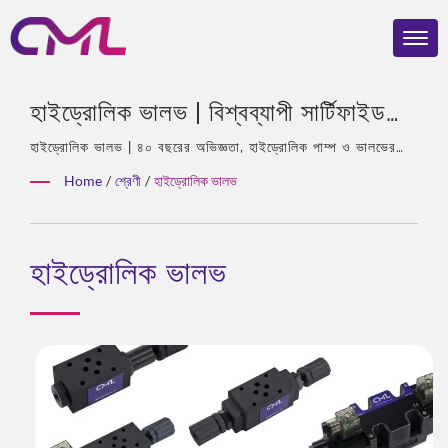
হাইড্রোলিক ভালভ | বিশ্বব্যাপী সার্টিফাইড
হাইড্রোলিক ভালভ এবং পাম্প – CML
হাইড্রোলিক ভালভ | ৪০ বছরের অভিজ্ঞতা, হাইড্রোলিক পাম্প ও ভালভের
পেশাদার, এশিয়ার একমাত্র এজেন্ট ইকারলে, অভিজ্ঞ দল, সমৃদ্ধ পণ্যের
2024 REBRAND 100® পুরস্কার
Home
/
শ্রেণী
/
হাইড্রোলিক ভালভ
প্রকার, সম্পূর্ণ সমাধান, নমনীয় কাস্টমাইজেশন, বৈশ্বিক বিতরণ।
জিতেছে
হাইড্রোলিক ভালভ