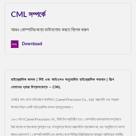
CML সম্পর্কে
আরও কোম্পানির জন্য ডাউনলোড করতে ক্লিক করুন
Download
হাইড্রোলিক ভালভ | সিই এবং আইএসও অনুমোদিত হাইড্রোলিক সমাধান | শিল্প
নেতাদের দ্বারা বিশ্বাসযোগ্য – CML
1981 সাল থেকে তাইওয়ানে অবস্থিত, Camel Precision Co., Ltd. যন্ত্রপাতি এবং সরঞ্জাম
উৎপাদন শিল্পে একটি হাইড্রোলিক ভালভ প্রস্তুতকারক।
১৯৮১ সালে Camel Precision কো., লিমিটেড প্রতিষ্ঠিত হয়। কোম্পানির ব্যবস্থাপনা সম্পূর্ণরূপে
উচ্চ মানের পণ্যের জন্য পুরস্কৃত হয়, যা শুধুমাত্র উন্নত যন্ত্রপাতির প্রয়োজন নয়, বরং প্রযুক্তিতে ভালো
জ্ঞানও গুরুত্বপূর্ণ। কোম্পানি জার্মানি এবং জাপান থেকে সিনিয়র ইঞ্জিনিয়ারদের আমন্ত্রণ জানিয়েছে স্থানীয়