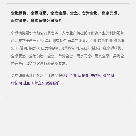
全懋精機、全懋液壓、全懋油壓、全懋、台灣全懋、南京元懋、
南京全懋、無錫全懋公司简介
全懋精機股份有限公司是台湾一家专业在机械设备制造产业的制造服务
商。成立于西元1981年并拥有超过38年的变量叶片泵, 内齿轮泵, 外齿轮
泵, 电磁阀, 积层阀, 压力控制阀, 流量控制阀, 液压阀制造经验,全懋精機、
全懋液壓、全懋油壓、全懋、台灣全懋、南京元懋、南京全懋、無錫全
懋总是可以达到客户各种品质要求。
请立即浏览我们各项专业产品服务
叶片泵
,
齿轮泵
,
电磁阀
,
叠加阀
,
控制阀
,
止回阀
并
立即联络我们
。